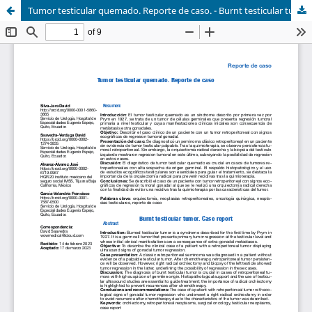
Tumor testicular quemado. Reporte de caso. - Burnt testicular tumor. Case report.