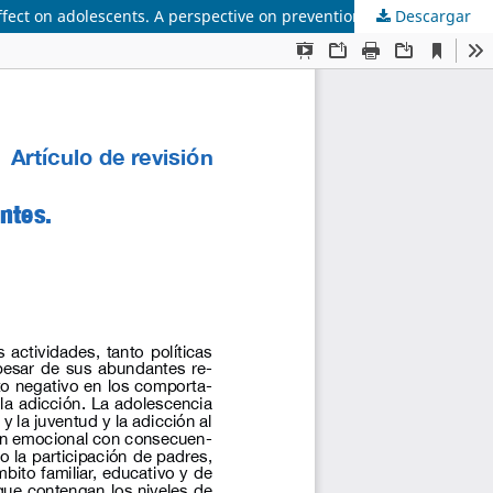
ffect on adolescents. A perspective on prevention
Descargar