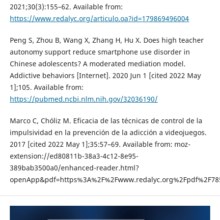
2021;30(3):155–62. Available from:
https://www.redalyc.org/articulo.oa?id=179869496004
Peng S, Zhou B, Wang X, Zhang H, Hu X. Does high teacher
autonomy support reduce smartphone use disorder in
Chinese adolescents? A moderated mediation model.
Addictive behaviors [Internet]. 2020 Jun 1 [cited 2022 May
1];105. Available from:
https://pubmed.ncbi.nlm.nih.gov/32036190/
Marco C, Chóliz M. Eficacia de las técnicas de control de la
impulsividad en la prevención de la adicción a videojuegos.
2017 [cited 2022 May 1];35:57–69. Available from: moz-
extension://ed80811b-38a3-4c12-8e95-
389bab3500a0/enhanced-reader.html?
openApp&pdf=https%3A%2F%2Fwww.redalyc.org%2Fpdf%2F78