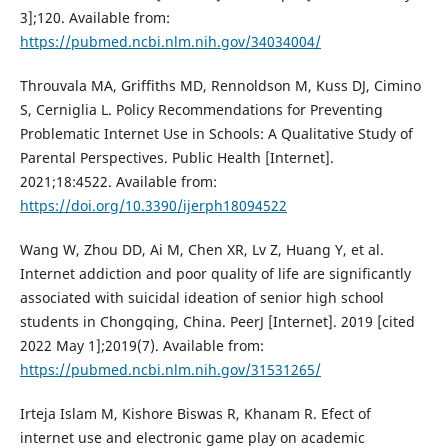
3];120. Available from:
https://pubmed.ncbi.nlm.nih.gov/34034004/
Throuvala MA, Griffiths MD, Rennoldson M, Kuss DJ, Cimino
S, Cerniglia L. Policy Recommendations for Preventing
Problematic Internet Use in Schools: A Qualitative Study of
Parental Perspectives. Public Health [Internet].
2021;18:4522. Available from:
https://doi.org/10.3390/ijerph18094522
Wang W, Zhou DD, Ai M, Chen XR, Lv Z, Huang Y, et al.
Internet addiction and poor quality of life are significantly
associated with suicidal ideation of senior high school
students in Chongqing, China. PeerJ [Internet]. 2019 [cited
2022 May 1];2019(7). Available from:
https://pubmed.ncbi.nlm.nih.gov/31531265/
Irteja Islam M, Kishore Biswas R, Khanam R. Efect of
internet use and electronic game play on academic