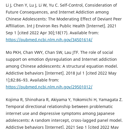
Li J, Chen Y, Lu J, Li W, Yu C. Self-Control, Consideration of
Future Consequences, and Internet Addiction among
Chinese Adolescents: The Moderating Effect of Deviant Peer
Affiliation. Int J Environ Res Public Health [Internet]. 2021
Sep 1 [cited 2022 Apr 30];18(17). Available from:
https://pubmed.ncbi.nlm.nih.gov/34501614/
Mo PKH, Chan VWY, Chan SW, Lau JTF. The role of social
support on emotion dysregulation and Internet addiction
among Chinese adolescents: A structural equation model.
Addictive behaviors [Internet]. 2018 Jul 1 [cited 2022 May
1];82:86–93. Available from:
https://pubmed.ncbi.nlm.nih.gov/29501012/
Kojima R, Shinohara R, Akiyama Y, Yokomichi H, Yamagata Z.
Temporal directional relationship between problematic
internet use and depressive symptoms among Japanese
adolescents: A random intercept, cross-lagged panel model.
Addictive behaviors [Internet]. 2021 Sep 1 [cited 2022 May