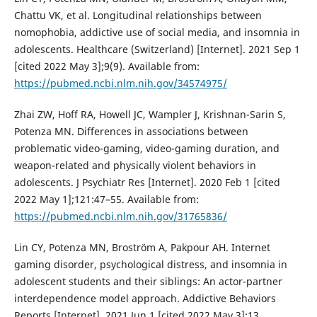
Chattu VK, et al. Longitudinal relationships between
nomophobia, addictive use of social media, and insomnia in
adolescents. Healthcare (Switzerland) [Internet]. 2021 Sep 1
[cited 2022 May 3];9(9). Available from:
https://pubmed.ncbi.nlm.nih.gov/34574975/
Zhai ZW, Hoff RA, Howell JC, Wampler J, Krishnan-Sarin S,
Potenza MN. Differences in associations between
problematic video-gaming, video-gaming duration, and
weapon-related and physically violent behaviors in
adolescents. J Psychiatr Res [Internet]. 2020 Feb 1 [cited
2022 May 1];121:47–55. Available from:
https://pubmed.ncbi.nlm.nih.gov/31765836/
Lin CY, Potenza MN, Broström A, Pakpour AH. Internet
gaming disorder, psychological distress, and insomnia in
adolescent students and their siblings: An actor-partner
interdependence model approach. Addictive Behaviors
Reports [Internet]. 2021 Jun 1 [cited 2022 May 3];13.