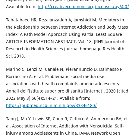
Available from:
http://creativecommons.org/licenses/by/4.0/
Tabatabaee HR, Rezaianzadeh A, Jamshidi M. Mediators in
the Relationship between Internet Addiction and Body Mass
Index: A Path Model Approach Using Partial Least Square
ARTICLE INFORMATION ABSTRACT. Vol. 18, JRHS Journal of
Research in Health Sciences journal homepage Res Health
Sci. 2018.
Marino C, Lenzi M, Canale N, Pierannunzio D, Dalmasso P,
Borraccino A, et al. Problematic social media use:
associations with health complaints among adolescents.
Annali dell’Istituto superiore di sanita [Internet]. 2020 [cited
2022 May 3];56(4):514–21. Available from:
https://pubmed.ncbi.nlm.nih.gov/33346180/
Tang J, Ma Y, Lewis SP, Chen R, Clifford A, Ammerman BA, et
al. Association of Internet Addiction with Nonsuicidal Self-
injury among Adolescents in China. JAMA Network Open