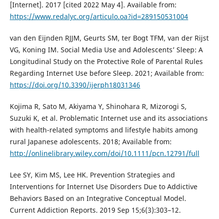
[Internet]. 2017 [cited 2022 May 4]. Available from:
https://www.redalyc.org/articulo.oa?id=289150531004
van den Eijnden RJJM, Geurts SM, ter Bogt TFM, van der Rijst
VG, Koning IM. Social Media Use and Adolescents’ Sleep: A
Longitudinal Study on the Protective Role of Parental Rules
Regarding Internet Use before Sleep. 2021; Available from:
https://doi.org/10.3390/ijerph18031346
Kojima R, Sato M, Akiyama Y, Shinohara R, Mizorogi S,
Suzuki K, et al. Problematic Internet use and its associations
with health-related symptoms and lifestyle habits among
rural Japanese adolescents. 2018; Available from:
http://onlinelibrary.wiley.com/doi/10.1111/pcn.12791/full
Lee SY, Kim MS, Lee HK. Prevention Strategies and
Interventions for Internet Use Disorders Due to Addictive
Behaviors Based on an Integrative Conceptual Model.
Current Addiction Reports. 2019 Sep 15;6(3):303–12.