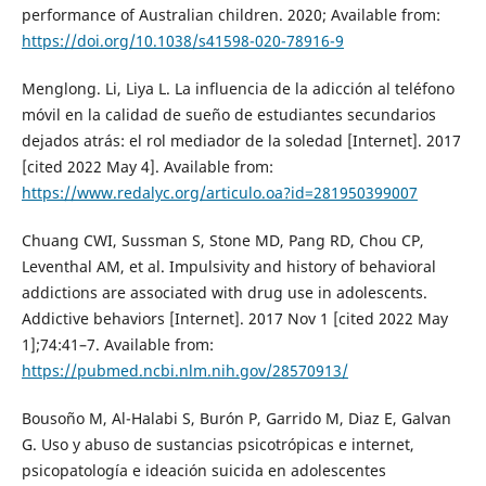
performance of Australian children. 2020; Available from:
https://doi.org/10.1038/s41598-020-78916-9
Menglong. Li, Liya L. La influencia de la adicción al teléfono
móvil en la calidad de sueño de estudiantes secundarios
dejados atrás: el rol mediador de la soledad [Internet]. 2017
[cited 2022 May 4]. Available from:
https://www.redalyc.org/articulo.oa?id=281950399007
Chuang CWI, Sussman S, Stone MD, Pang RD, Chou CP,
Leventhal AM, et al. Impulsivity and history of behavioral
addictions are associated with drug use in adolescents.
Addictive behaviors [Internet]. 2017 Nov 1 [cited 2022 May
1];74:41–7. Available from:
https://pubmed.ncbi.nlm.nih.gov/28570913/
Bousoño M, Al-Halabi S, Burón P, Garrido M, Diaz E, Galvan
G. Uso y abuso de sustancias psicotrópicas e internet,
psicopatología e ideación suicida en adolescentes