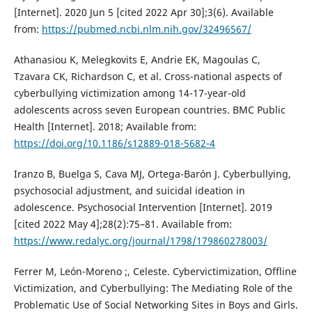
[Internet]. 2020 Jun 5 [cited 2022 Apr 30];3(6). Available
from:
https://pubmed.ncbi.nlm.nih.gov/32496567/
Athanasiou K, Melegkovits E, Andrie EK, Magoulas C,
Tzavara CK, Richardson C, et al. Cross-national aspects of
cyberbullying victimization among 14-17-year-old
adolescents across seven European countries. BMC Public
Health [Internet]. 2018; Available from:
https://doi.org/10.1186/s12889-018-5682-4
Iranzo B, Buelga S, Cava MJ, Ortega-Barón J. Cyberbullying,
psychosocial adjustment, and suicidal ideation in
adolescence. Psychosocial Intervention [Internet]. 2019
[cited 2022 May 4];28(2):75–81. Available from:
https://www.redalyc.org/journal/1798/179860278003/
Ferrer M, León-Moreno ;, Celeste. Cybervictimization, Offline
Victimization, and Cyberbullying: The Mediating Role of the
Problematic Use of Social Networking Sites in Boys and Girls.