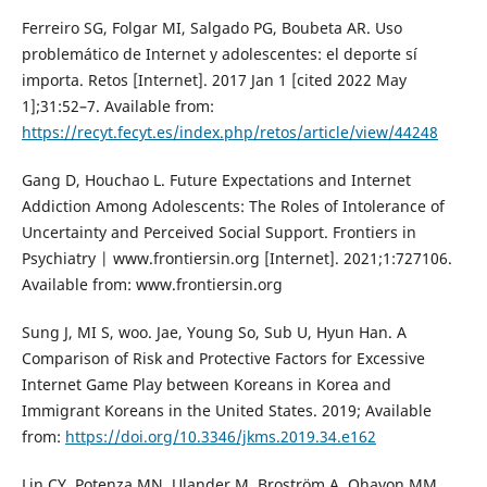
Ferreiro SG, Folgar MI, Salgado PG, Boubeta AR. Uso
problemático de Internet y adolescentes: el deporte sí
importa. Retos [Internet]. 2017 Jan 1 [cited 2022 May
1];31:52–7. Available from:
https://recyt.fecyt.es/index.php/retos/article/view/44248
Gang D, Houchao L. Future Expectations and Internet
Addiction Among Adolescents: The Roles of Intolerance of
Uncertainty and Perceived Social Support. Frontiers in
Psychiatry | www.frontiersin.org [Internet]. 2021;1:727106.
Available from: www.frontiersin.org
Sung J, MI S, woo. Jae, Young So, Sub U, Hyun Han. A
Comparison of Risk and Protective Factors for Excessive
Internet Game Play between Koreans in Korea and
Immigrant Koreans in the United States. 2019; Available
from:
https://doi.org/10.3346/jkms.2019.34.e162
Lin CY, Potenza MN, Ulander M, Broström A, Ohayon MM,