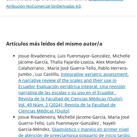
Atribución-NoComercial-SinDerivadas 4.0
.
Artículos más leídos del mismo autor/a
Josue Rivadeneira, Luis Fuenmayor-González, Michelle
Jácome-García, Thalía Fajardo-Loaiza, Alex Montalvo-
Calahorrano , María José Guerra-Tello, Pablo Herrera-
Jumbo , Luz Castillo,
Integrative geriatric assessment.
A narrative review of the scales and their use in
Ecuador-Evaluación geriátrica integral. Una revisión
narrativa de las escalas y su uso en el Ecuador
,
Revista de la Facultad de Ciencias Médicas (Quito):
Vol. 49 Núm. 2 (2024): Revista de la Facultad de
Ciencias Médicas (Quito)
Josue Rivadeneira, Michelle Jácome-García, María José
Guerra-Tello, Luis Fuenmayor-González , Nayeli
García-Méndez,
Diagnóstico y manejo en primer nivel
de atención de preeclampsia posparto de inicio tardío.