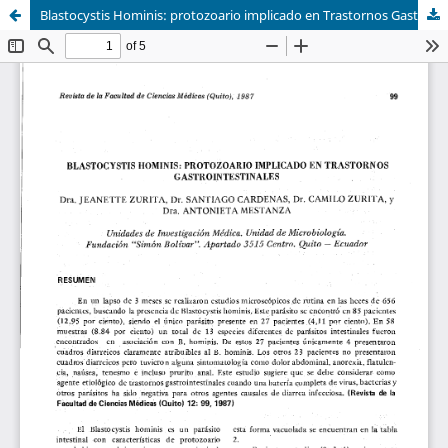
Blastocystis Hominis: protozoario implicado en Trastornos Gastrointestinales