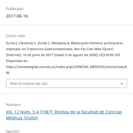
Publicado
2017-06-16
Cómo citar
Zurita J, Cárdenas S, Zurita C, Mestanza A. Blastocystis Hominis: protozoario
implicado en Trastornos Gastrointestinales. Rev Fac Cien Med (Quito)
[Internet]. 16 de junio de 2017 [citado 6 de agosto de 2026];12(3-4):99-103.
Disponible en:
https://revistadigital.uce.edu.ec/index.php/CIENCIAS_MEDICAS/article/view/6
06
Más formatos de cita
Número
Vol. 12 Núm. 3-4 (1987): Revista de la Facultad de Ciencias
Médicas (Quito)
Sección