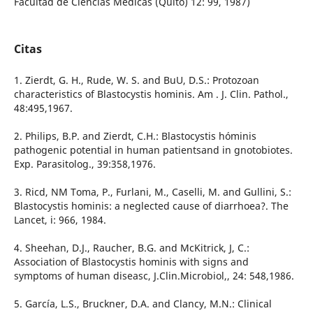
Facultad de Ciencias Médicas (Quito) 12: 99, 1987)
Citas
1. Zierdt, G. H., Rude, W. S. and BuU, D.S.: Protozoan
characteristics of Blastocystis hominis. Am . J. Clin. Pathol.,
48:495,1967.
2. Philips, B.P. and Zierdt, C.H.: Blastocystis hóminis
pathogenic potential in human patientsand in gnotobiotes.
Exp. Parasitolog., 39:358,1976.
3. Ricd, NM Toma, P., Furlani, M., Caselli, M. and Gullini, S.:
Blastocystis hominis: a neglected cause of diarrhoea?. The
Lancet, i: 966, 1984.
4. Sheehan, D.J., Raucher, B.G. and McKitrick, J, C.:
Association of Blastocystis hominis with signs and
symptoms of human diseasc, J.Clin.Microbiol,, 24: 548,1986.
5. García, L.S., Bruckner, D.A. and Clancy, M.N.: Clinical