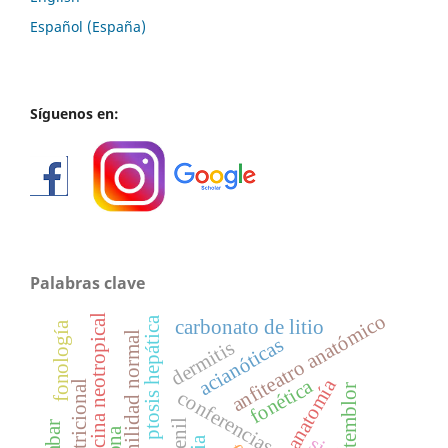
Español (España)
Síguenos en:
Palabras clave
anfiteatro anatómico
medicina neotropical
ptosis hepática
carbonato de litio
fonología
senilidad normal
acianóticas
dermitis
fonética
anatomía
temblor
conferencias médicas