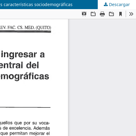
s características sociodemográficas
Descargar