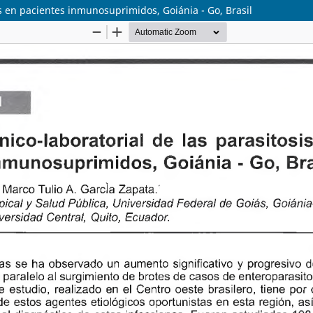
les en pacientes inmunosuprimidos, Goiánia - Go, Brasil