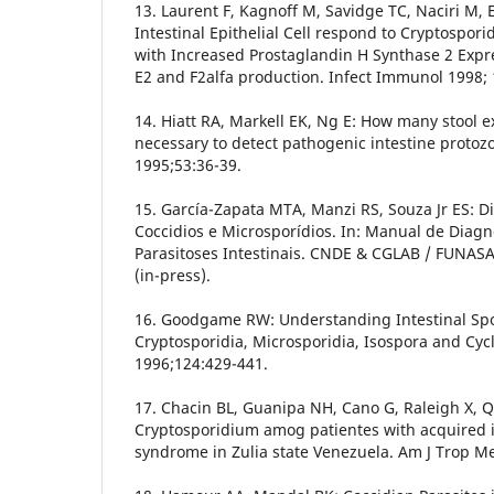
13. Laurent F, Kagnoff M, Savidge TC, Naciri M
Intestinal Epithelial Cell respond to Cryptospor
with Increased Prostaglandin H Synthase 2 Expr
E2 and F2alfa production. Infect Immunol 1998;
14. Hiatt RA, Markell EK, Ng E: How many stool 
necessary to detect pathogenic intestine proto
1995;53:36-39.
15. García-Zapata MTA, Manzi RS, Souza Jr ES: D
Coccidios e Microsporídios. In: Manual de Diagn
Parasitoses Intestinais. CNDE & CGLAB / FUNASA/
(in-press).
16. Goodgame RW: Understanding Intestinal Sp
Cryptosporidia, Microsporidia, Isospora and Cy
1996;124:429-441.
17. Chacin BL, Guanipa NH, Cano G, Raleigh X, Q
Cryptosporidium amog patientes with acquired
syndrome in Zulia state Venezuela. Am J Trop M