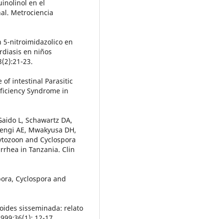
uinolinol en el
nal. Metrociencia
n 5-nitroimidazolico en
rdiasis en niños
3(2):21-23.
f intestinal Parasitic
ficiency Syndrome in
Gaido L, Schawartz DA,
Msengi AE, Mwakyusa DH,
cytozoon and Cyclospora
arrhea in Tanzania. Clin
pora, Cyclospora and
loides sisseminada: relato
1999;36(1): 12-17.