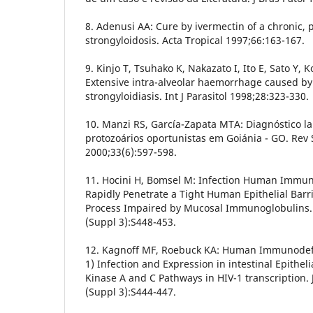
8. Adenusi AA: Cure by ivermectin of a chronic, p
strongyloidosis. Acta Tropical 1997;66:163-167.
9. Kinjo T, Tsuhako K, Nakazato I, Ito E, Sato Y,
Extensive intra-alveolar haemorrhage caused b
strongyloidiasis. Int J Parasitol 1998;28:323-330.
10. Manzi RS, García-Zapata MTA: Diagnóstico la
protozoários oportunistas em Goiánia - GO. Rev
2000;33(6):597-598.
11. Hocini H, Bomsel M: Infection Human Immun
Rapidly Penetrate a Tight Human Epithelial Barri
Process Impaired by Mucosal Immunoglobulins. J
(Suppl 3):S448-453.
12. Kagnoff MF, Roebuck KA: Human Immunodefic
1) Infection and Expression in intestinal Epithelia
Kinase A and C Pathways in HIV-1 transcription. 
(Suppl 3):S444-447.