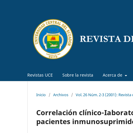
Revistas UCE
Sobre la revista
Acerca de
Inicio
/
Archivos
/
Vol. 26 Núm. 2-3 (2001): Revista
Correlación clínico-Iaborato
pacientes inmunosuprimidos