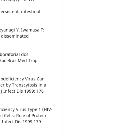
ersistent, intestinal
 Koyanagi Y, Iwamasa T:
y disseminated
boratorial dos
 Soc Bras Med Trop
odeficiency Virus Can
er by Transcytosis in a
 Infect Dis 1999; 176
iency Virus Type 1 (HIV-
l Cells: Role of Protein
J Infect Dis 1999;179