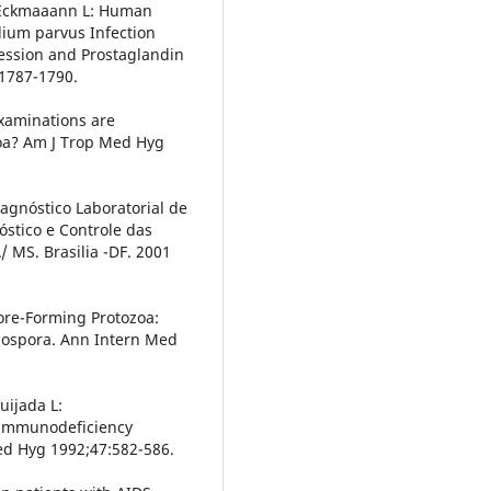
, Eckmaaann L: Human
idium parvus Infection
ession and Prostaglandin
 1787-1790.
examinations are
zoa? Am J Trop Med Hyg
iagnóstico Laboratorial de
óstico e Controle das
 MS. Brasilia -DF. 2001
ore-Forming Protozoa:
clospora. Ann Intern Med
uijada L:
 immunodeficiency
ed Hyg 1992;47:582-586.