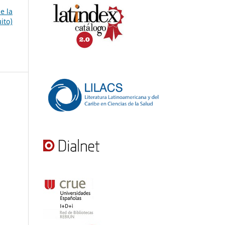
e la
ito)