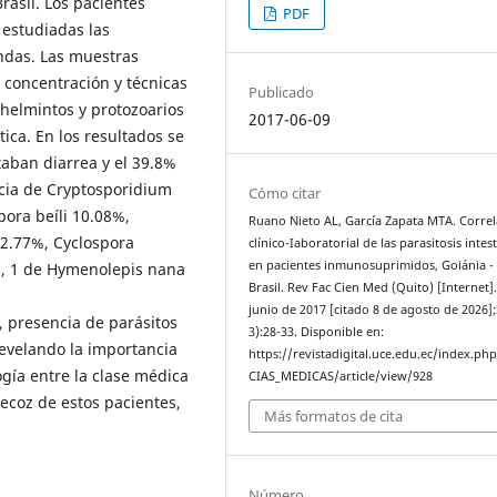
rasil. Los pacientes
PDF
 estudiadas las
ndas. Las muestras
concentración y técnicas
Publicado
 helmintos y protozoarios
2017-06-09
ica. En los resultados se
aban diarrea y el 39.8%
cia de Cryptosporidium
Cómo citar
ora beíli 10.08%,
Ruano Nieto AL, García Zapata MTA. Correl
 2.77%, Cyclospora
clínico-Iaboratorial de las parasitosis intes
en pacientes inmunosuprimidos, Goiánia -
s, 1 de Hymenolepis nana
Brasil. Rev Fac Cien Med (Quito) [Internet].
junio de 2017 [citado 8 de agosto de 2026];
 presencia de parásitos
3):28-33. Disponible en:
revelando la importancia
https://revistadigital.uce.edu.ec/index.ph
ogía entre la clase médica
CIAS_MEDICAS/article/view/928
ecoz de estos pacientes,
Más formatos de cita
Número