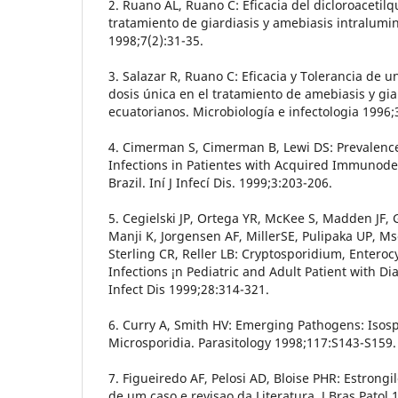
2. Ruano AL, Ruano C: Eficacia del dicloroacetilq
tratamiento de giardiasis y amebiasis intralumi
1998;7(2):31-35.
3. Salazar R, Ruano C: Eficacia y Tolerancia de u
dosis única en el tratamiento de amebiasis y gia
ecuatorianos. Microbiología e infectologia 1996;
4. Cimerman S, Cimerman B, Lewi DS: Prevalence o
Infections in Patientes with Acquired Immunode
Brazil. Iní J Infecí Dis. 1999;3:203-206.
5. Cegielski JP, Ortega YR, McKee S, Madden JF, 
Manji K, Jorgensen AF, MillerSE, Pulipaka UP, 
Sterling CR, Reller LB: Cryptosporidium, Entero
Infections ¡n Pediatric and Adult Patient with Di
Infect Dis 1999;28:314-321.
6. Curry A, Smith HV: Emerging Pathogens: Isos
Microsporidia. Parasitology 1998;117:S143-S159.
7. Figueiredo AF, Pelosi AD, Bloise PHR: Estrongi
de um caso e revisao da Literatura. J Bras Patol 