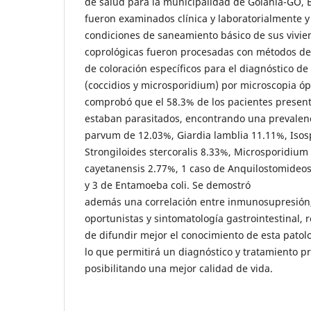
de salud para la municipalidad de Goiánia-GO, B
fueron examinados clínica y laboratorialmente y
condiciones de saneamiento básico de sus vivie
coprológicas fueron procesadas con métodos de 
de coloración específicos para el diagnóstico de
(coccidios y microsporidium) por microscopia ópt
comprobó que el 58.3% de los pacientes present
estaban parasitados, encontrando una prevalen
parvum de 12.03%, Giardia lamblia 11.11%, Isosp
Strongiloides stercoralis 8.33%, Microsporidium
cayetanensis 2.77%, 1 caso de Anquilostomideo
y 3 de Entamoeba coli. Se demostró
además una correlación entre inmunosupresión,
oportunistas y sintomatología gastrointestinal, 
de difundir mejor el conocimiento de esta patol
lo que permitirá un diagnóstico y tratamiento pr
posibilitando una mejor calidad de vida.