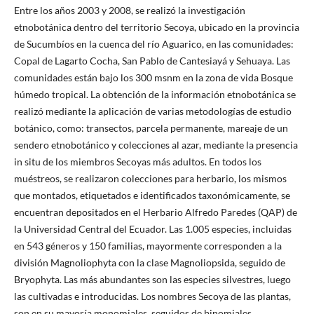
Entre los años 2003 y 2008, se realizó la investigación
etnobotánica dentro del territorio Secoya, ubicado en la provincia
de Sucumbíos en la cuenca del río Aguarico, en las comunidades:
Copal de Lagarto Cocha, San Pablo de Cantesiayá y Sehuaya. Las
comunidades están bajo los 300 msnm en la zona de vida Bosque
húmedo tropical. La obtención de la información etnobotánica se
realizó mediante la aplicación de varias metodologías de estudio
botánico, como: transectos, parcela permanente, mareaje de un
sendero etnobotánico y colecciones al azar, mediante la presencia
in situ de los miembros Secoyas más adultos. En todos los
muéstreos, se realizaron colecciones para herbario, los mismos
que montados, etiquetados e identificados taxonómicamente, se
encuentran depositados en el Herbario Alfredo Paredes (QAP) de
la Universidad Central del Ecuador. Las 1.005 especies, incluidas
en 543 géneros y 150 familias, mayormente corresponden a la
división Magnoliophyta con la clase Magnoliopsida, seguido de
Bryophyta. Las más abundantes son las especies silvestres, luego
las cultivadas e introducidas. Los nombres Secoya de las plantas,
son en su mayoría monomiales, seguidos de binomiales,