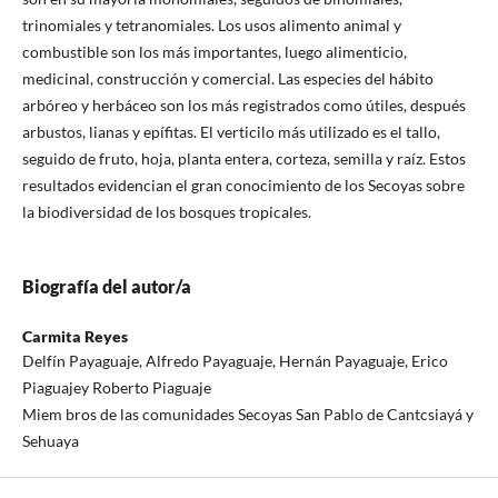
trinomiales y tetranomiales. Los usos alimento animal y
combustible son los más importantes, luego alimenticio,
medicinal, construcción y comercial. Las especies del hábito
arbóreo y herbáceo son los más registrados como útiles, después
arbustos, lianas y epífitas. El verticilo más utilizado es el tallo,
seguido de fruto, hoja, planta entera, corteza, semilla y raíz. Estos
resultados evidencian el gran conocimiento de los Secoyas sobre
la biodiversidad de los bosques tropicales.
Biografía del autor/a
Carmita Reyes
Delfín Payaguaje, Alfredo Payaguaje, Hernán Payaguaje, Erico
Piaguajey Roberto Piaguaje
Miem bros de las comunidades Secoyas San Pablo de Cantcsiayá y
Sehuaya