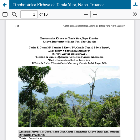
Etnobotánica Kichwa de Tamia Yura, Napo-Ecuador