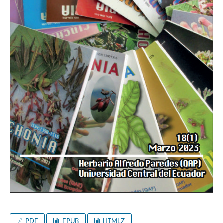
PDF
EPUB
HTMLZ