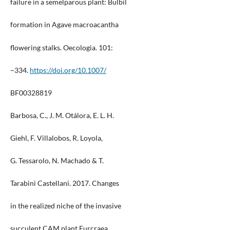
failure in a semelparous plant: Bulbil
formation in Agave macroacantha
flowering stalks. Oecologia. 101:
−334.
https://doi.org/10.1007/
BF00328819
Barbosa, C., J. M. Otálora, E. L. H.
Giehl, F. Villalobos, R. Loyola,
G. Tessarolo, N. Machado & T.
Tarabini Castellani. 2017. Changes
in the realized niche of the invasive
succulent CAM plant Furcraea