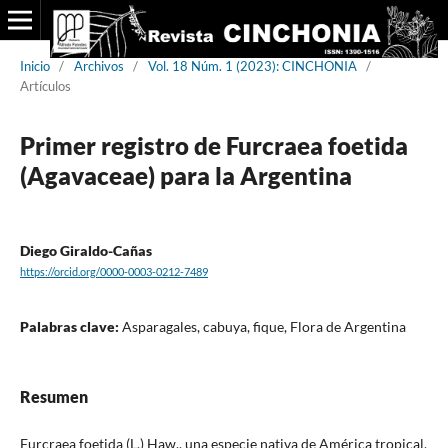
Inicio
/
Archivos
/
Vol. 18 Núm. 1 (2023): CINCHONIA
/
Artículos
Primer registro de Furcraea foetida
(Agavaceae) para la Argentina
Diego Giraldo-Cañas
https://orcid.org/0000-0003-0212-7489
Palabras clave:
Asparagales, cabuya, fique, Flora de Argentina
Resumen
Furcraea foetida (L.) Haw., una especie nativa de América tropical,