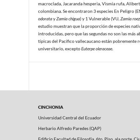
macroclada, Jacaranda hesperia, Vismia rufa, Aliberti
colombiana. Se encontraron 3 especies En Peligro (
odorata
y
Zamia chigua
) y 1 Vulnerable (VU,
Zamia roezl
estudio muestran que la proporción de especies nativ
introducidas, pero que las segundas no son las más a
típicas del Pacífico vallecaucano están pobremente 
universitario, excepto
Euterpe oleraceae
.
CINCHONIA
Universidad Central del Ecuador
Herbario Alfredo Paredes (QAP)
Edificio Facultad de Filosofía, 6to. Piso, ala norte, C