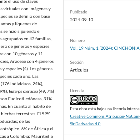
te el uso de claves
 virtuales con imágenes y
Publicado
species se definió con base
2024-09-10
lantas y líquenes de
s se hizo siguiendo el
s agrupados en 42 familias,
Número
mero de géneros y especies
Vol. 19 Núm. 1 (2024): CINCHONIA
ae con 10 géneros y 11
ecies, Araceae con 4 géneros
Sección
 y especies (4). Los géneros
Artículos
pecies cada uno. Las
(176 individuos, 24%),
Licencia
 9%),
Euterpe oleracea
(49, 7%)
s son Eudicotiledóneas, 31%
s. En cuanto al hábito de
Esta obra está bajo una licencia interna
hierbas terrestres. El 59%
Creative Commons Atribución-NoCome
oducidas; de las
SinDerivadas 4.0
.
neotrópico, 6% de África y el
cas a Colombia: Mauritiella