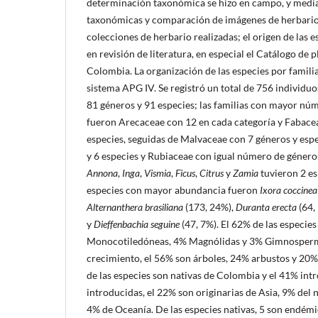
determinación taxonómica se hizo en campo, y median
taxonómicas y comparación de imágenes de herbarios
colecciones de herbario realizadas; el origen de las e
en revisión de literatura, en especial el Catálogo de p
Colombia. La organización de las especies por familia
sistema APG IV. Se registró un total de 756 individuo
81 géneros y 91 especies; las familias con mayor nú
fueron Arecaceae con 12 en cada categoría y Fabace
especies, seguidas de Malvaceae con 7 géneros y esp
y 6 especies y Rubiaceae con igual número de géneros
Annona
,
Inga
,
Vismia
,
Ficus
,
Citrus
y
Zamia
tuvieron 2 es
especies con mayor abundancia fueron
Ixora coccinea
Alternanthera brasiliana
(173, 24%),
Duranta erecta
(64,
y
Dieffenbachia seguine
(47, 7%). El 62% de las especie
Monocotiledóneas, 4% Magnólidas y 3% Gimnosperma
crecimiento, el 56% son árboles, 24% arbustos y 20% 
de las especies son nativas de Colombia y el 41% intr
introducidas, el 22% son originarias de Asia, 9% del 
4% de Oceanía. De las especies nativas, 5 son endémi