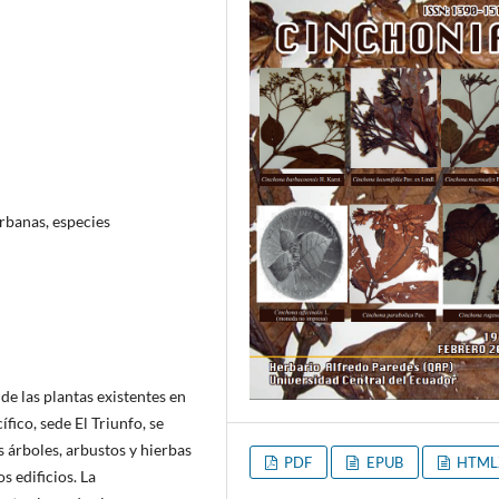
rbanas, especies
de las plantas existentes en
fico, sede El Triunfo, se
 árboles, arbustos y hierbas
PDF
EPUB
HTML
s edificios. La