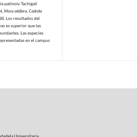
a patinoiy Tachigali
EN,
Mora oleifera
,
Cedrela
ii
). Los resultados del
as es superior que las
bundantes. Las especies
representadas en el campus
iudadela Universitaria.