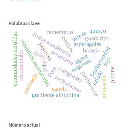
Palabras clave
unesco
cementerio
aureae
frutos asimétricos
comunidades xerófilas
parches
guadaripo
orquídeas amenazadas
asparagales
papilosa
biodiversidad
brassia
inventario
quito
ornamentales
agave
loja
rugosum
yalte
flora
estrigulosa
plantas
calade
patrimonial
peristeria
orchidaceae
guayacán
canelo
gradiente altitudina
Número actual