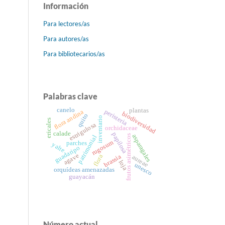
Información
Para lectores/as
Para autores/as
Para bibliotecarios/as
Palabras clave
canelo
plantas
peristeria
flora andina
biodiversidad
quito
inventario
ericales
estrigulosa
orchidaceae
calade
papilosa
asparagales
frutos asimétricos
patrimonial
rugosum
parches
yalte
guadaripo
agave
brassia
flora
aureae
loja
unesco
orquídeas amenazadas
guayacán
Número actual