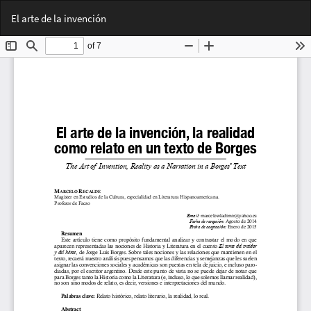
Volver
Des
De
El arte de la invención
a
PD
los
detalles
del
artículo