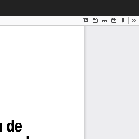
Des
De
PD