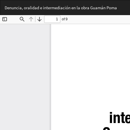
Volver
Denuncia, oralidad e intermediación en la obra Guamán Poma
a
los
detalles
del
artículo