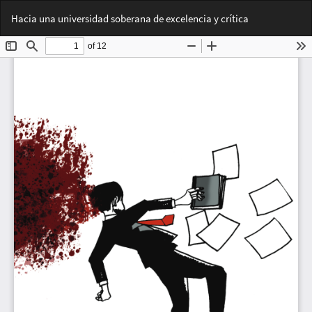
Volver
Des
De
Hacia una universidad soberana de excelencia y crítica
a
PD
los
detalles
del
artículo