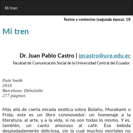
Volver
Mi tren
a
los
detalles
del
artículo