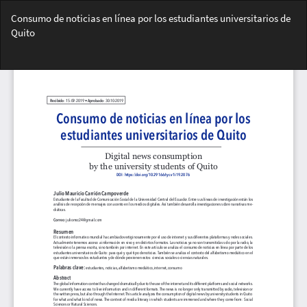
Volver
Consumo de noticias en línea por los estudiantes universitarios de
a
Quito
los
detalles
Des
del
De
artículo
PD