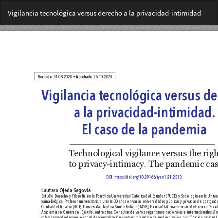
Volver
Vigilancia tecnológica versus derecho a la privacidad-intimidad
a
los
detalles
del
artículo