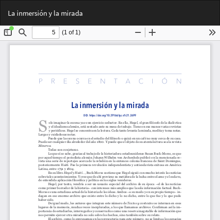
Volver
Des
De
La inmersión y la mirada
a
PD
los
detalles
del
artículo