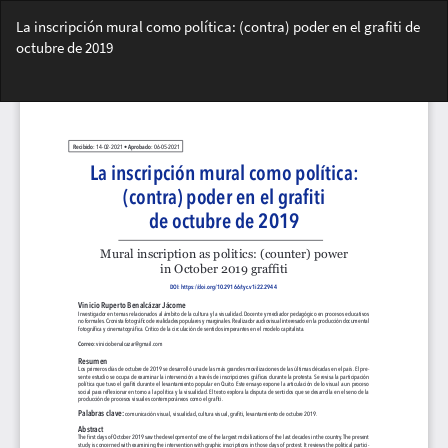
Volver
La inscripción mural como política: (contra) poder en el grafiti de
a
octubre de 2019
los
detalles
Des
del
De
artículo
PD