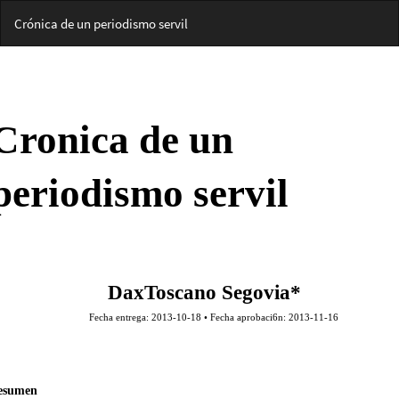
Volver
Crónica de un periodismo servil
a
los
detalles
del
artículo