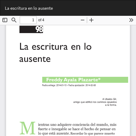
Volver
Des
De
La escritura en lo ausente
a
PD
los
detalles
del
artículo