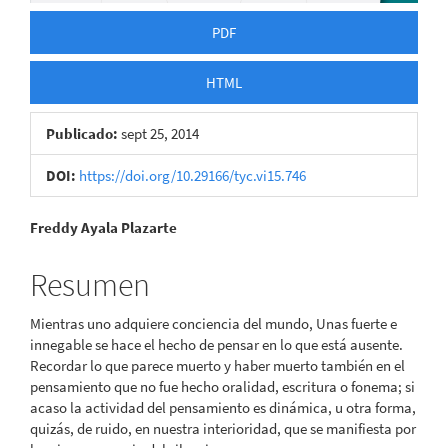
PDF
HTML
Publicado:
sept 25, 2014
DOI:
https://doi.org/10.29166/tyc.vi15.746
Contenido
Freddy Ayala Plazarte
principal
Resumen
del
Mientras uno adquiere conciencia del mundo, Unas fuerte e
artículo
innegable se hace el hecho de pensar en lo que está ausente.
Recordar lo que parece muerto y haber muerto también en el
pensamiento que no fue hecho oralidad, escritura o fonema; si
acaso la actividad del pensamiento es dinámica, u otra forma,
quizás, de ruido, en nuestra interioridad, que se manifiesta por