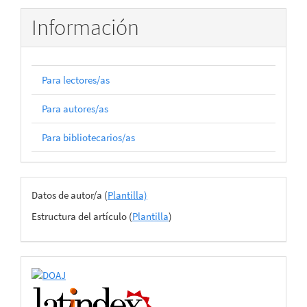
artículo
Información
Para lectores/as
Para autores/as
Para bibliotecarios/as
Archivos
Datos de autor/a (
Plantilla)
del
Estructura del artículo (
Plantilla
)
envío
certificado
de