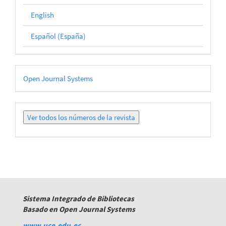
English
Español (España)
Desarrollado
Open Journal Systems
por
Ver
todos
los
números
Sistema Integrado de Bibliotecas
Basado en Open Journal Systems
www.uce.edu.ec