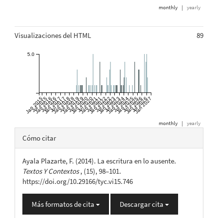
monthly
|
yearly
Visualizaciones del HTML
89
5.0
Jan 2015
Jul 2015
Jan 2016
Jul 2016
Jan 2017
Jul 2017
Jan 2018
Jul 2018
Jan 2019
Jul 2019
Jan 2020
Jul 2020
Jan 2021
Jul 2021
Jan 2022
Jul 2022
Jan 2023
Jul 2023
Jan 2024
Jul 2024
Jan 2025
Jul 2025
Jan 2026
Jul 2026
Jan 2027
monthly
|
yearly
Detalles
Cómo citar
del
Ayala Plazarte, F. (2014). La escritura en lo ausente.
artículo
Textos Y Contextos
, (15), 98–101.
https://doi.org/10.29166/tyc.vi15.746
Más formatos de cita
Descargar cita