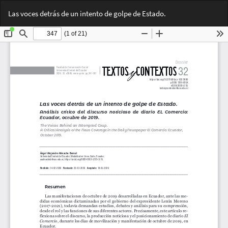
Volver
Des
De
Las voces detrás de un intento de golpe de Estado.
a
PD
los
detalles
del
artículo