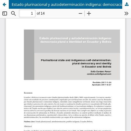
Estado plurinacional y autodeterminación indígena: democracia plural e identidad en Ecuador y Bolivia