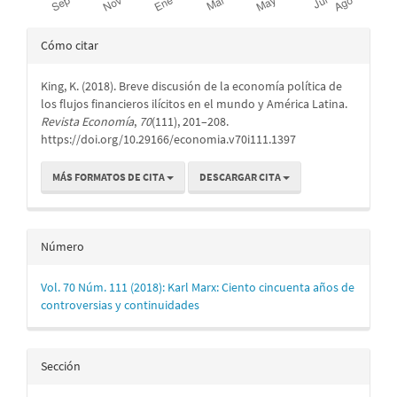
Detalles
Cómo citar
del
King, K. (2018). Breve discusión de la economía política de
artículo
los flujos financieros ilícitos en el mundo y América Latina.
Revista Economía
,
70
(111), 201–208.
https://doi.org/10.29166/economia.v70i111.1397
MÁS FORMATOS DE CITA
DESCARGAR CITA
Número
Vol. 70 Núm. 111 (2018): Karl Marx: Ciento cincuenta años de
controversias y continuidades
Sección