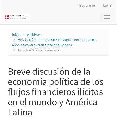
Navegación
Registrarse
Entrar
principal
Contenido
Toggl
principal
naviga
Barra
lateral
Inicio
Archivos
Vol. 70 Núm. 111 (2018): Karl Marx: Ciento cincuenta
años de controversias y continuidades
Estudios Socioeconómicos
Breve discusión de la
economía política de los
flujos financieros ilícitos
en el mundo y América
Latina