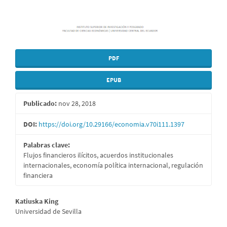
PDF
EPUB
Publicado:
nov 28, 2018
DOI:
https://doi.org/10.29166/economia.v70i111.1397
Palabras clave:
Flujos financieros ilícitos, acuerdos institucionales
internacionales, economía política internacional, regulación
financiera
Contenido
Katiuska King
Universidad de Sevilla
principal