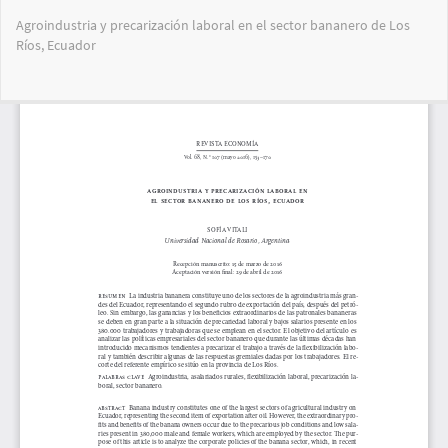
Volver
Agroindustria y precarización laboral en el sector bananero de Los
a
Ríos, Ecuador
los
detalles
del
Des
De
artículo
PD