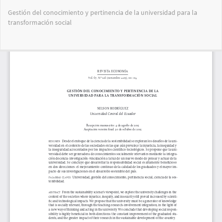
Volver
Gestión del conocimiento y pertinencia de la universidad para la
a
transformación social
los
detalles
del
Des
De
artículo
PD