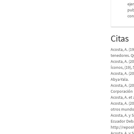
eje
pub
con
Citas
Acosta, A. (1
tenedores. Q
Acosta, A. (2
Íconos, (19), 
Acosta, A. (2
Abya-Yala.
Acosta, A. (2
Corporación 
Acosta, A. et
Acosta, A. (
otros mundos.
Acosta, A. y 
Ecuador Deba
http://repos
Acosta, A. y 