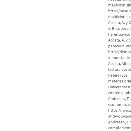
maldición si
http://nuso.
maldicion-si
Acosta, A. y 
v. Recuperad
herencia-eco
Acosta, A. y 
parecer nunc
http://democ
y-muerte-de-
Acosta, Alber
lectura desde
Peters (Eds.)
materias prim
Universität 
content/upl
Andresen, T. 
economics re
https://rwer
and-you-can-
Andresen, T. 
complementar