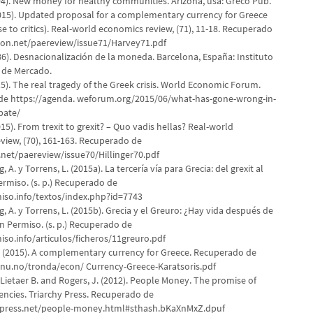
994). New money for healthy communities. Arizona, usa: Greco Pub.
2015). Updated proposal for a complementary currency for Greece
e to critics). Real-world economics review, (71), 11-18. Recuperado
on.net/paereview/issue71/Harvey71.pdf
86). Desnacionalización de la moneda. Barcelona, España: Instituto
 de Mercado.
15). The real tragedy of the Greek crisis. World Economic Forum.
de https://agenda. weforum.org/2015/06/what-has-gone-wrong-in-
bate/
(2015). From trexit to grexit? – Quo vadis hellas? Real-world
view, (70), 161-163. Recuperado de
et/paereview/issue70/Hillinger70.pdf
 A. y Torrens, L. (2015a). La tercería vía para Grecia: del grexit al
ermiso. (s. p.) Recuperado de
so.info/textos/index.php?id=7743
 A. y Torrens, L. (2015b). Grecia y el Greuro: ¿Hay vida después de
n Permiso. (s. p.) Recuperado de
so.info/articulos/ficheros/11greuro.pdf
N. (2015). A complementary currency for Greece. Recuperado de
ntnu.no/tronda/econ/ Currency-Greece-Karatsoris.pdf
Lietaer B. and Rogers, J. (2012). People Money. The promise of
encies. Triarchy Press. Recuperado de
ypress.net/people-money.html#sthash.bKaXnMxZ.dpuf