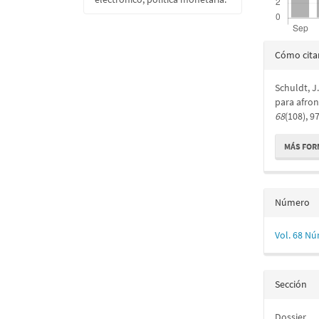
Detall
Cómo cita
del
Schuldt, J
artícu
para afron
68
(108), 
MÁS FOR
Número
Vol. 68 Nú
Sección
Dossier