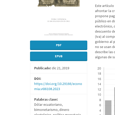
Este artícul
afrontar la c
propone paga
público en dó
electrónico, 
descuento de
(iva) al comp
gobierno al 
PDF
no se usan d
describe las 
EPUB
algunas de s
Descargas
Publicado:
dic 21, 2019
DOI:
https://doi.org/10.29166/econo
mia.v68i108.2023
Palabras clave:
Dólar ecuatoriano,
bimonetarismo, dinero
electrónico, política monetaria.