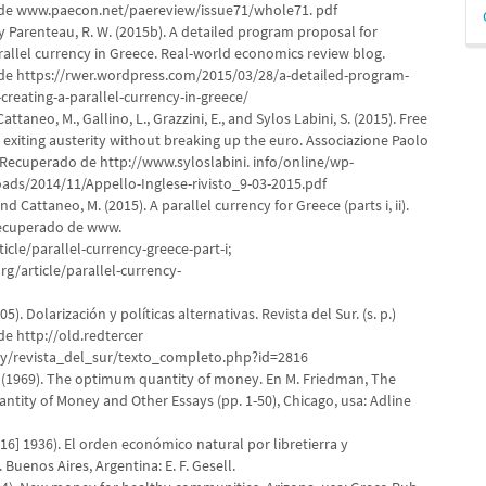
D
de www.paecon.net/paereview/issue71/whole71. pdf
p
y Parenteau, R. W. (2015b). A detailed program proposal for
rallel currency in Greece. Real-world economics review blog.
e https://rwer.wordpress.com/2015/03/28/a-detailed-program-
creating-a-parallel-currency-in-greece/
attaneo, M., Gallino, L., Grazzini, E., and Sylos Labini, S. (2015). Free
 exiting austerity without breaking up the euro. Associazione Paolo
. Recuperado de http://www.syloslabini. info/online/wp-
ads/2014/11/Appello-Inglese-rivisto_9-03-2015.pdf
nd Cattaneo, M. (2015). A parallel currency for Greece (parts i, ii).
Recuperado de www.
icle/parallel-currency-greece-part-i;
g/article/parallel-currency-
i
05). Dolarización y políticas alternativas. Revista del Sur. (s. p.)
e http://old.redtercer
y/revista_del_sur/texto_completo.php?id=2816
 (1969). The optimum quantity of money. En M. Friedman, The
tity of Money and Other Essays (pp. 1-50), Chicago, usa: Adline
1916] 1936). El orden económico natural por libretierra y
Buenos Aires, Argentina: E. F. Gesell.