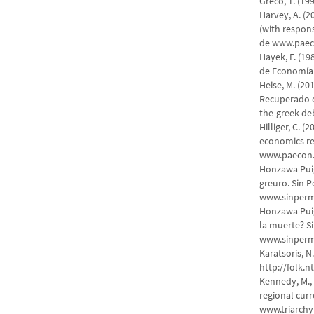
Greco, T. (1
Harvey, A. (
(with respons
de www.paec
Hayek, F. (19
de Economía
Heise, M. (20
Recuperado 
the-greek-de
Hilliger, C. 
economics re
www.paecon.n
Honzawa Puig,
greuro. Sin P
www.sinpermi
Honzawa Puig,
la muerte? Si
www.sinpermi
Karatsoris, 
http://folk.
Kennedy, M., 
regional curr
www.triarch