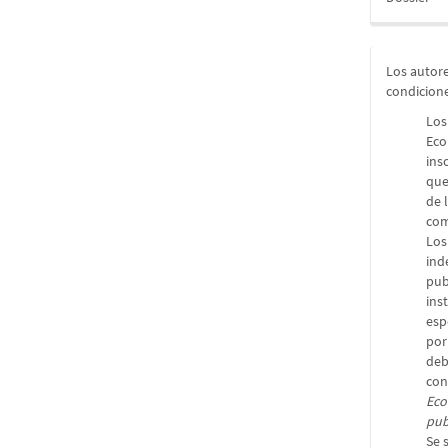
Los autore
condicion
Los
Eco
ins
que
de 
com
Los
ind
pub
ins
esp
por
deb
con
Eco
pub
Se 