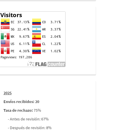
Contador
de
visitas
Informes
2025
envios
Envíos recibidos: 20
Tasa de rechazo
:
75%
- Antes de revisión: 67%
- Después de revisión: 8%