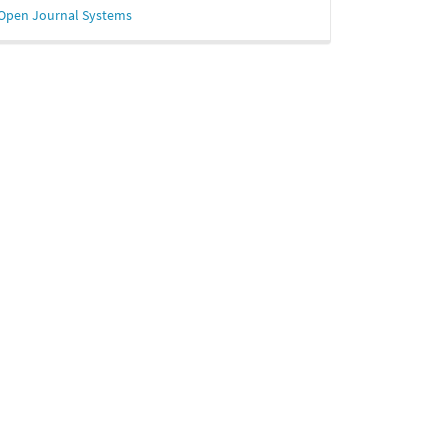
esarrollado
Open Journal Systems
or