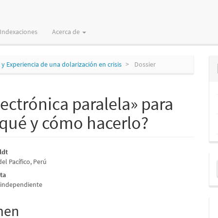
Indexaciones
Acerca de
 y Experiencia de una dolarización en crisis
Dossier
ctrónica paralela» para
or qué y cómo hacerlo?
nido
ldt
E
el Pacífico, Perú
pal
u
ta
 independiente
a
lo
men