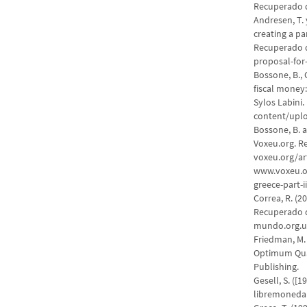
Recuperado 
Andresen, T. 
creating a pa
Recuperado d
proposal-for-
Bossone, B., C
fiscal money:
Sylos Labini
content/uplo
Bossone, B. a
Voxeu.org. 
voxeu.org/art
www.voxeu.or
greece-part-i
Correa, R. (20
Recuperado d
mundo.org.u
Friedman, M.
Optimum Quan
Publishing.
Gesell, S. ([
libremoneda. 