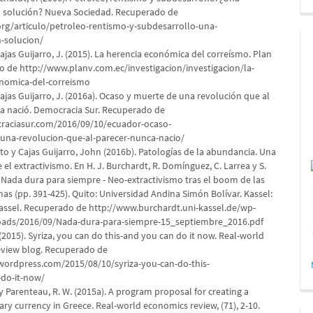
n solución? Nueva Sociedad. Recuperado de
org/articulo/petroleo-rentismo-y-subdesarrollo-una-
n-solucion/
Cajas Guijarro, J. (2015). La herencia económica del correísmo. Plan
o de http://www.planv.com.ec/investigacion/investigacion/la-
nomica-del-correismo
Cajas Guijarro, J. (2016a). Ocaso y muerte de una revolución que al
a nació. Democracia Sur. Recuperado de
raciasur.com/2016/09/10/ecuador-ocaso-
una-revolucion-que-al-parecer-nunca-nacio/
to y Cajas Guijarro, John (2016b). Patologías de la abundancia. Una
 el extractivismo. En H. J. Burchardt, R. Domínguez, C. Larrea y S.
, Nada dura para siempre - Neo-extractivismo tras el boom de las
as (pp. 391-425). Quito: Universidad Andina Simón Bolívar. Kassel:
Kassel. Recuperado de http://www.burchardt.uni-kassel.de/wp-
oads/2016/09/Nada-dura-para-siempre-15_septiembre_2016.pdf
(2015). Syriza, you can do this-and you can do it now. Real-world
view blog. Recuperado de
.wordpress.com/2015/08/10/syriza-you-can-do-this-
do-it-now/
y Parenteau, R. W. (2015a). A program proposal for creating a
y currency in Greece. Real-world economics review, (71), 2-10.