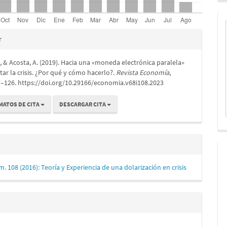
es
r
., & Acosta, A. (2019). Hacia una «moneda electrónica paralela»
lo
tar la crisis. ¿Por qué y cómo hacerlo?.
Revista Economía
,
97–126. https://doi.org/10.29166/economia.v68i108.2023
MATOS DE CITA
DESCARGAR CITA
m. 108 (2016): Teoría y Experiencia de una dolarización en crisis