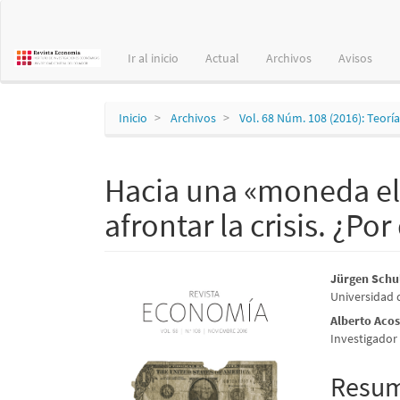
Navegación
principal
Contenido
Ir al inicio
Actual
Archivos
Avisos
principal
Barra
lateral
Inicio
Archivos
Vol. 68 Núm. 108 (2016): Teoría
Hacia una «moneda ele
afrontar la crisis. ¿P
Barra
Conte
Jürgen Schu
Universidad d
lateral
princi
Alberto Acos
del
del
Investigador
artículo
artícu
Resu