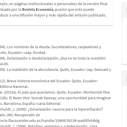
mplo, en páginas institucionales o personales) de la versión final
licada por la
Revista Economía
, puesto que esto puede
ducir a una difusión mayor y más rápida del artículo publicado.
994). Los nombres de la deuda. Sucretizadores, canjeadores y
uito, Ecuador: caap, fondad.
004). Dolarización o desdolarización, ¡ésa no es toda la cuestión!
54-65.
009). La maldición de la abundancia. Quito, Ecuador: cep, Swissaid y
012). Breve historia económica del Ecuador. Quito, Ecuador:
Editora Nacional.
 al. (2013a). El país que queríamos. Quito, Ecuador: Montecristi Vive.
2013b). El Buen Vivir. Sumak Kawsay, una oportunidad para imaginar
 Barcelona, España: Icaria Editorial.
Schuldt, J. (2000). ¿Dolarización: vacuna para la hiperinflación?
te, (49). Recuperado de
itorio.flacsoandes.edu.ec/handle/10469/5613#.wadi5fnhBdg
Schuldt, J. (2006). Petróleo, rentismo y subdesarrollo: ¿Una