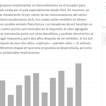
o propone implementar un bimonetarismo en el Ecuador para
risis vivida por el país especialmente desde 2015. En resumen, se
r inicialmente 10 por ciento de las remuneraciones del sector
lares ecuatorianos (ec$), los cuales serían emitidos en dinero
con posible emisión física futura. Los tenedores de ec$ tendrían un
 cuatro puntos porcentuales en el impuesto al valor agregado
rar mercancías junto con otros beneficios, y podrían devolverlos al
pagar impuestos, pero dos años después de ser emitidos. Si los ec$
espués de esos dos años, «caducan» —pierden valor—. El artículo
diferentes etapas en que esta propuesta se desarrollaría, así como
us potenciales implicaciones.