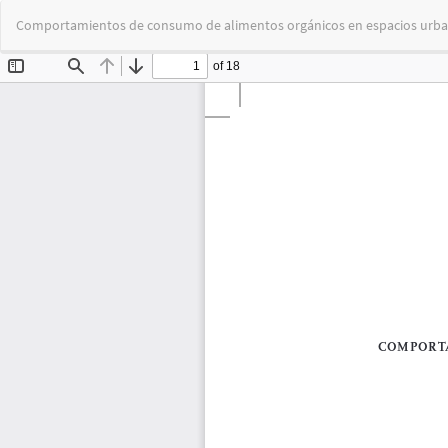
Volver
Comportamientos de consumo de alimentos orgánicos en espacios urb
a
los
detalles
del
artículo