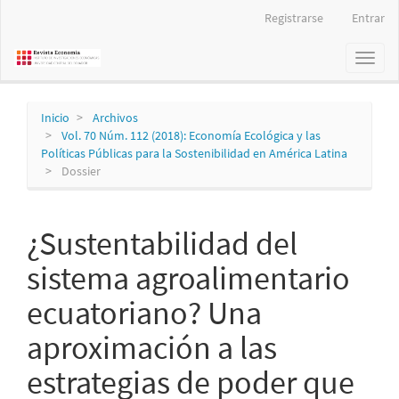
Navegación
Registrarse
Entrar
principal
Contenido
Toggl
principal
naviga
Barra
lateral
Inicio
Archivos
Vol. 70 Núm. 112 (2018): Economía Ecológica y las
Políticas Públicas para la Sostenibilidad en América Latina
Dossier
¿Sustentabilidad del
sistema agroalimentario
ecuatoriano? Una
aproximación a las
estrategias de poder que