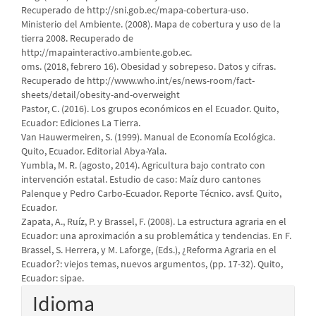
Recuperado de http://sni.gob.ec/mapa-cobertura-uso.
Ministerio del Ambiente. (2008). Mapa de cobertura y uso de la
tierra 2008. Recuperado de
http://mapainteractivo.ambiente.gob.ec.
oms. (2018, febrero 16). Obesidad y sobrepeso. Datos y cifras.
Recuperado de http://www.who.int/es/news-room/fact-
sheets/detail/obesity-and-overweight
Pastor, C. (2016). Los grupos económicos en el Ecuador. Quito,
Ecuador: Ediciones La Tierra.
Van Hauwermeiren, S. (1999). Manual de Economía Ecológica.
Quito, Ecuador. Editorial Abya-Yala.
Yumbla, M. R. (agosto, 2014). Agricultura bajo contrato con
intervención estatal. Estudio de caso: Maíz duro cantones
Palenque y Pedro Carbo-Ecuador. Reporte Técnico. avsf. Quito,
Ecuador.
Zapata, A., Ruíz, P. y Brassel, F. (2008). La estructura agraria en el
Ecuador: una aproximación a su problemática y tendencias. En F.
Brassel, S. Herrera, y M. Laforge, (Eds.), ¿Reforma Agraria en el
Ecuador?: viejos temas, nuevos argumentos, (pp. 17-32). Quito,
Ecuador: sipae.
Idioma