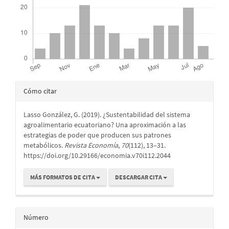
Detalles
Cómo citar
del
Lasso González, G. (2019). ¿Sustentabilidad del sistema
artículo
agroalimentario ecuatoriano? Una aproximación a las
estrategias de poder que producen sus patrones
metabólicos.
Revista Economía
,
70
(112), 13–31.
https://doi.org/10.29166/economia.v70i112.2044
MÁS FORMATOS DE CITA
DESCARGAR CITA
Número