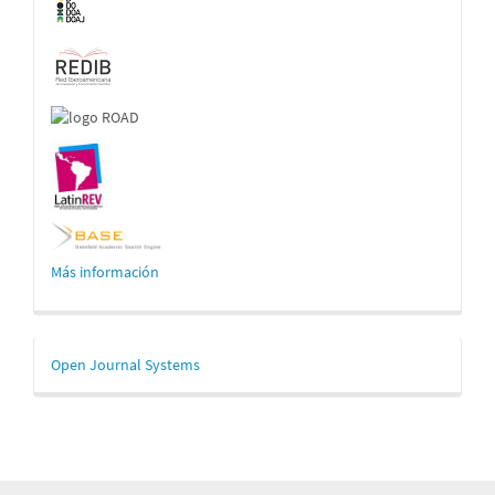
Más información
Desarrollado
Open Journal Systems
por