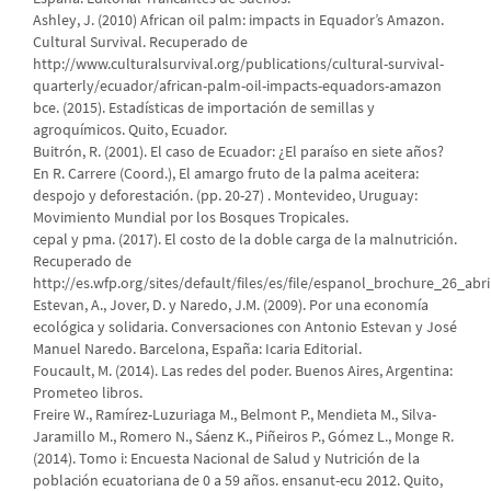
Ashley, J. (2010) African oil palm: impacts in Equador’s Amazon.
Cultural Survival. Recuperado de
http://www.culturalsurvival.org/publications/cultural-survival-
quarterly/ecuador/african-palm-oil-impacts-equadors-amazon
bce. (2015). Estadísticas de importación de semillas y
agroquímicos. Quito, Ecuador.
Buitrón, R. (2001). El caso de Ecuador: ¿El paraíso en siete años?
En R. Carrere (Coord.), El amargo fruto de la palma aceitera:
despojo y deforestación. (pp. 20-27) . Montevideo, Uruguay:
Movimiento Mundial por los Bosques Tropicales.
cepal y pma. (2017). El costo de la doble carga de la malnutrición.
Recuperado de
http://es.wfp.org/sites/default/files/es/file/espanol_brochure_26_abri
Estevan, A., Jover, D. y Naredo, J.M. (2009). Por una economía
ecológica y solidaria. Conversaciones con Antonio Estevan y José
Manuel Naredo. Barcelona, España: Icaria Editorial.
Foucault, M. (2014). Las redes del poder. Buenos Aires, Argentina:
Prometeo libros.
Freire W., Ramírez-Luzuriaga M., Belmont P., Mendieta M., Silva-
Jaramillo M., Romero N., Sáenz K., Piñeiros P., Gómez L., Monge R.
(2014). Tomo i: Encuesta Nacional de Salud y Nutrición de la
población ecuatoriana de 0 a 59 años. ensanut-ecu 2012. Quito,