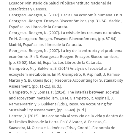
Ecuador: Ministerio de Salud Pública/Instituto Nacional de
Estadísticas y Censos.
Georgescu-Roegen, N. (2007). Hacia una economía humana. En N.
Georgescu-Roegen. Ensayos Bioeconómicos, (pp. 31-34). Madrid,
España: Los Libros de la Catarata.
Georgescu-Roegen, N. (2007). La crisis de los recursos naturales.
En N. Georgescu-Roegen. Ensayos Bioeconómicos, (pp. 87-94).
Madrid, España: Los Libros de la Catarata.
Georgescu-Roegen, N. (2007). La ley de la entropía y el problema
económico. En N. Georgescu-Roegen. Ensayos Bioeconómicos,
(pp. 35-52). Madrid, España: Los Libros de la Catarata.
Giampetro, M. y Bukkens, S. (2014) Analysis of societal and
ecosystem metabolism. En M. Giampetro, R. Aspinall, J. Ramos-
Martin y S. Bukkens (Eds.). Resource Accounting for Sustainability
Assessment, (pp. 11-21). (s. d.).
Giampetro, M. y Lomas, P. (2014). The interfas between societal
and ecosystem metabolism. En M. Giampetro, R. Aspinall, J.
Ramos-Martin y S. Bukkens (Eds.), Resource Accounting for
Sustainability Assessment, (pp. 33-48). (s. d.).
Herrero, Y. (2015). Una economía al servicio de la vida y dentro de
los límites físicos de la tierra. En Y. Álvarez, A. Encinas, C.
Saavedra, M. Olcina e I. Jiménez (Eds. y Coord.). Economía de