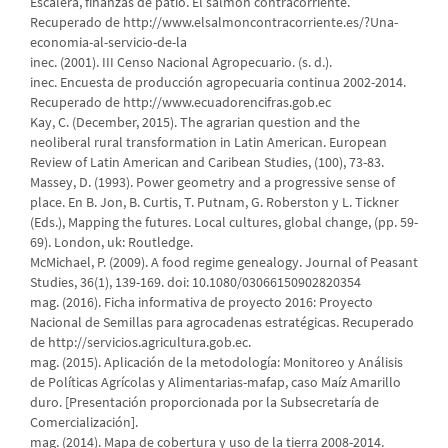
Escalera, finanzas de patio. El salmón contracorriente.
Recuperado de http://www.elsalmoncontracorriente.es/?Una-
economia-al-servicio-de-la
inec. (2001). III Censo Nacional Agropecuario. (s. d.).
inec. Encuesta de producción agropecuaria continua 2002-2014.
Recuperado de http://www.ecuadorencifras.gob.ec
Kay, C. (December, 2015). The agrarian question and the
neoliberal rural transformation in Latin American. European
Review of Latin American and Caribean Studies, (100), 73-83.
Massey, D. (1993). Power geometry and a progressive sense of
place. En B. Jon, B. Curtis, T. Putnam, G. Roberston y L. Tickner
(Eds.), Mapping the futures. Local cultures, global change, (pp. 59-
69). London, uk: Routledge.
McMichael, P. (2009). A food regime genealogy. Journal of Peasant
Studies, 36(1), 139-169. doi: 10.1080/03066150902820354
mag. (2016). Ficha informativa de proyecto 2016: Proyecto
Nacional de Semillas para agrocadenas estratégicas. Recuperado
de http://servicios.agricultura.gob.ec.
mag. (2015). Aplicación de la metodología: Monitoreo y Análisis
de Políticas Agrícolas y Alimentarias-mafap, caso Maíz Amarillo
duro. [Presentación proporcionada por la Subsecretaría de
Comercialización].
mag. (2014). Mapa de cobertura y uso de la tierra 2008-2014.