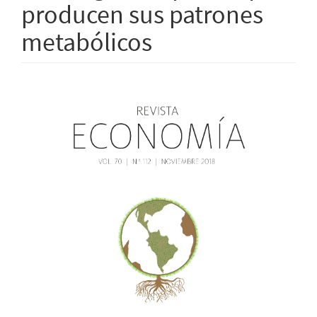
producen sus patrones
metabólicos
Barra
lateral
del
artículo