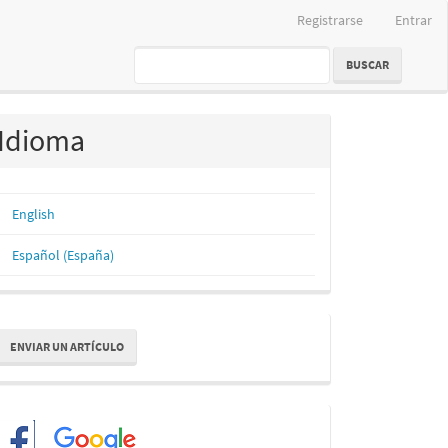
Registrarse
Entrar
BUSCAR
Idioma
English
Español (España)
nviar
ENVIAR UN ARTÍCULO
n
rtículo
Redes