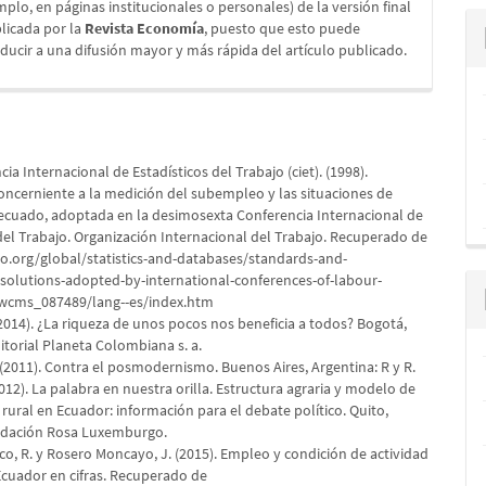
mplo, en páginas institucionales o personales) de la versión final
licada por la
Revista Economía
, puesto que esto puede
ducir a una difusión mayor y más rápida del artículo publicado.
cia Internacional de Estadísticos del Trabajo (ciet). (1998).
oncerniente a la medición del subempleo y las situaciones de
cuado, adoptada en la desimosexta Conferencia Internacional de
del Trabajo. Organización Internacional del Trabajo. Recuperado de
lo.org/global/statistics-and-databases/standards-and-
esolutions-adopted-by-international-conferences-of-labour-
s/wcms_087489/lang--es/index.htm
2014). ¿La riqueza de unos pocos nos beneficia a todos? Bogotá,
itorial Planeta Colombiana s. a.
. (2011). Contra el posmodernismo. Buenos Aires, Argentina: R y R.
2012). La palabra en nuestra orilla. Estructura agraria y modelo de
ural en Ecuador: información para el debate político. Quito,
ndación Rosa Luxemburgo.
co, R. y Rosero Moncayo, J. (2015). Empleo y condición de actividad
Ecuador en cifras. Recuperado de