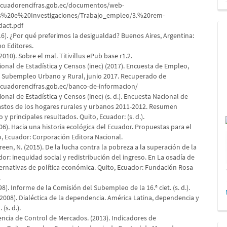
ecuadorencifras.gob.ec/documentos/web-
os%20e%20Investigaciones/Trabajo_empleo/3.%20rem-
act.pdf
16). ¿Por qué preferimos la desigualdad? Buenos Aires, Argentina:
no Editores.
(2010). Sobre el mal. Titivillus ePub base r1.2.
ional de Estadística y Censos (inec) (2017). Encuesta de Empleo,
Subempleo Urbano y Rural, junio 2017. Recuperado de
cuadorencifras.gob.ec/banco-de-informacion/
ional de Estadística y Censos (inec) (s. d.). Encuesta Nacional de
astos de los hogares rurales y urbanos 2011-2012. Resumen
y principales resultados. Quito, Ecuador: (s. d.).
006). Hacia una historia ecológica del Ecuador. Propuestas para el
o, Ecuador: Corporación Editora Nacional.
Green, N. (2015). De la lucha contra la pobreza a la superación de la
dor: inequidad social y redistribución del ingreso. En La osadía de
ternativas de política económica. Quito, Ecuador: Fundación Rosa
.
998). Informe de la Comisión del Subempleo de la 16.ª ciet. (s. d.).
 (2008). Dialéctica de la dependencia. América Latina, dependencia y
(s. d.).
ncia de Control de Mercados. (2013). Indicadores de