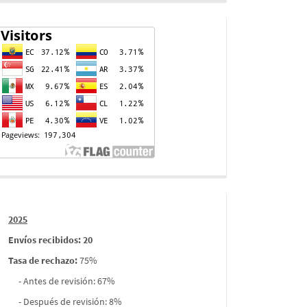
Contador
de
visitas
Informes
2025
envios
Envíos recibidos: 20
Tasa de rechazo
:
75%
- Antes de revisión: 67%
- Después de revisión: 8%