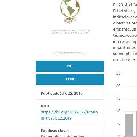
artículo
artícu
En 2014, el G
Estadística 
indicadores d
directivas pr
embargo, una
técnico-conc
intereses im
importantes 
subempleo es
ecuatoriano.
PDF
Descargas
EPUB
Publicado:
dic 22, 2019
DOI:
https://doi.org/10.29166/econo
mia.v70i112.2049
Palabras clave:
Subempleo, subempleo