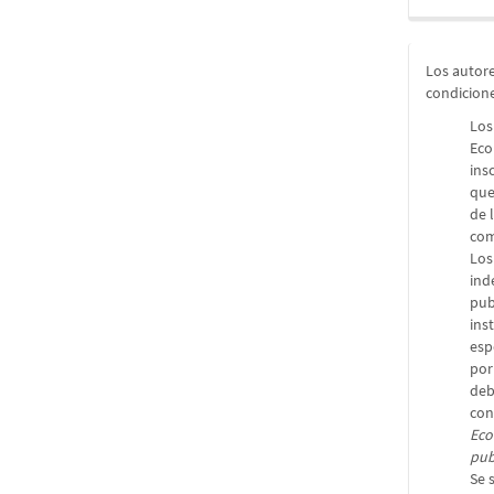
Los autore
condicion
Los
Eco
ins
que
de 
com
Los
ind
pub
ins
esp
por
deb
con
Eco
pub
Se 