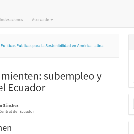
Indexaciones
Acerca de
 Políticas Públicas para la Sostenibilidad en América Latina
 mienten: subempleo y
 el Ecuador
E
nido
ón Sánchez
u
Central del Ecuador
pal
a
men