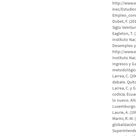
http://www.
inec/Estudi
Empleo_cond
Dubet, F. (20
Siglo Veintiu
Eagleton, T. 
Instituto Nac
Desempleo y 
http://www.e
Instituto Nac
Ingresos y G
metodológico 
Larrea, C. (2
debate. Quit
Larrea, C. y 
codicia. Ecua
lo nuevo. Al
Luxemburgo
Laurie, A. (1
Marini, R.-M.
globalización. 
Superintende