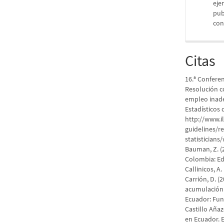
eje
pub
con
Citas
16.ª Conferen
Resolución c
empleo inade
Estadísticos 
http://www.i
guidelines/r
statistician
Bauman, Z. (
Colombia: Ed
Callinicos, A
Carrión, D. (
acumulación r
Ecuador: Fu
Castillo Añaz
en Ecuador. 