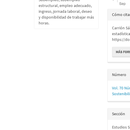
estructural, empleo adecuado,
Detall
ingreso, jornada laboral, deseo
Cómo cita
y disponibilidad de trabajar más
del
horas.
Carrión S
artícu
estadístic
https://d
MÁS FOR
Número
Vol. 70 Nú
Sostenibil
Sección
Estudios 