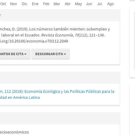
es
r
ánchez, D. (2019). Los números también mienten: subempleo y
lo
a laboral en el Ecuador.
Revista Economía
,
70
(112), 121–136.
oi.org/10.29166/economia.v70i112.2049
MATOS DE CITA
DESCARGAR CITA
m. 112 (2018): Economía Ecológica y las Políticas Públicas para la
idad en América Latina
Socioeconómicos