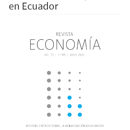
en Ecuador
Barra
lateral
del
artículo