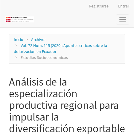
Navegación
Registrarse
Entrar
principal
Contenido
Toggl
principal
naviga
Barra
lateral
Inicio
Archivos
Vol. 72 Núm. 115 (2020): Apuntes críticos sobre la
dolarización en Ecuador
Estudios Socioeconómicos
Análisis de la
especialización
productiva regional para
impulsar la
diversificación exportable