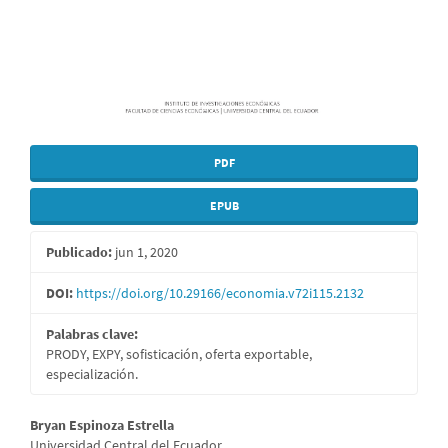
PDF
EPUB
Publicado:
jun 1, 2020
DOI:
https://doi.org/10.29166/economia.v72i115.2132
Palabras clave:
PRODY, EXPY, sofisticación, oferta exportable,
especialización.
Contenido
Bryan Espinoza Estrella
Universidad Central del Ecuador