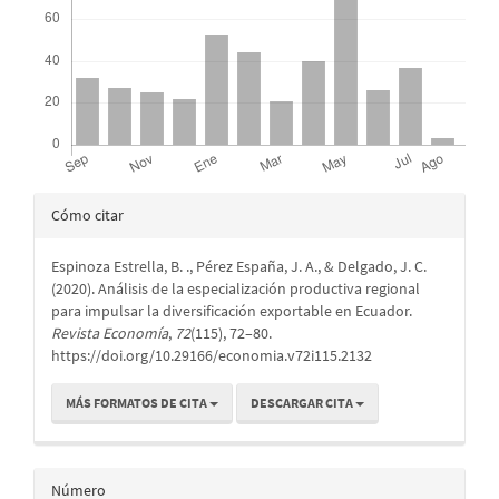
Detalles
Cómo citar
del
Espinoza Estrella, B. ., Pérez España, J. A., & Delgado, J. C.
artículo
(2020). Análisis de la especialización productiva regional
para impulsar la diversificación exportable en Ecuador.
Revista Economía
,
72
(115), 72–80.
https://doi.org/10.29166/economia.v72i115.2132
MÁS FORMATOS DE CITA
DESCARGAR CITA
Número