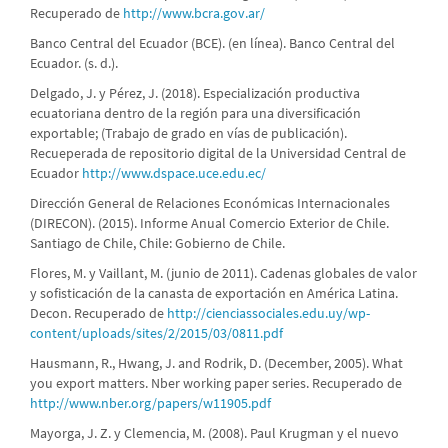
Recuperado de
http://www.bcra.gov.ar/
Banco Central del Ecuador (BCE). (en línea). Banco Central del
Ecuador. (s. d.).
Delgado, J. y Pérez, J. (2018). Especialización productiva
ecuatoriana dentro de la región para una diversificación
exportable; (Trabajo de grado en vías de publicación).
Recueperada de repositorio digital de la Universidad Central de
Ecuador
http://www.dspace.uce.edu.ec/
Dirección General de Relaciones Económicas Internacionales
(DIRECON). (2015). Informe Anual Comercio Exterior de Chile.
Santiago de Chile, Chile: Gobierno de Chile.
Flores, M. y Vaillant, M. (junio de 2011). Cadenas globales de valor
y sofisticación de la canasta de exportación en América Latina.
Decon. Recuperado de
http://cienciassociales.edu.uy/wp-
content/uploads/sites/2/2015/03/0811.pdf
Hausmann, R., Hwang, J. and Rodrik, D. (December, 2005). What
you export matters. Nber working paper series. Recuperado de
http://www.nber.org/papers/w11905.pdf
Mayorga, J. Z. y Clemencia, M. (2008). Paul Krugman y el nuevo