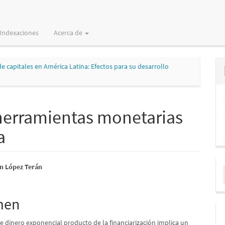
Indexaciones
Acerca de
de capitales en América Latina: Efectos para su desarrollo
 herramientas monetarias
a
E
nido
n López Terán
u
pal
a
men
lo
e dinero exponencial producto de la financiarización implica un