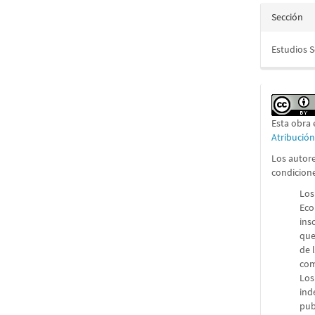
Sección
Estudios 
Esta obra 
Atribució
Los autore
condicion
Los
Eco
ins
que
de 
com
Los
ind
pub