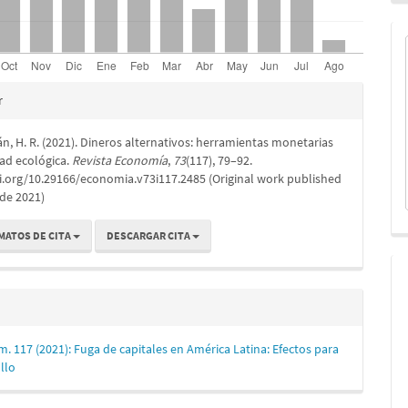
es
r
n, H. R. (2021). Dineros alternativos: herramientas monetarias
lo
ad ecológica.
Revista Economía
,
73
(117), 79–92.
i.org/10.29166/economia.v73i117.2485 (Original work published
 de 2021)
MATOS DE CITA
DESCARGAR CITA
m. 117 (2021): Fuga de capitales en América Latina: Efectos para
llo