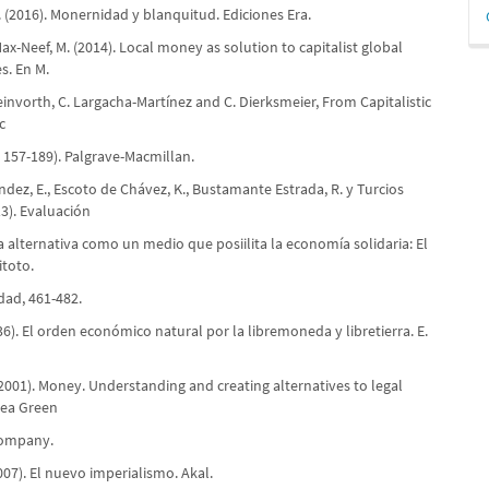
D
. (2016). Monernidad y blanquitud. Ediciones Era.
p
Max-Neef, M. (2014). Local money as solution to capitalist global
es. En M.
teinvorth, C. Largacha-Martínez and C. Dierksmeier, From Capitalistic
c
 157-189). Palgrave-Macmillan.
dez, E., Escoto de Chávez, K., Bustamante Estrada, R. y Turcios
13). Evaluación
 alternativa como un medio que posiilita la economía solidaria: El
itoto.
dad, 461-482.
936). El orden económico natural por la libremoneda y libretierra. E.
 (2001). Money. Understanding and creating alternatives to legal
sea Green
Company.
007). El nuevo imperialismo. Akal.