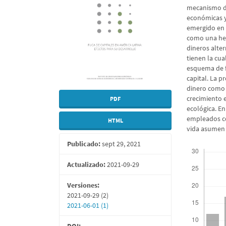
mecanismo de
económicas y 
emergido en 
como una her
dineros alte
tienen la cua
esquema de f
capital. La 
dinero como h
crecimiento 
PDF
ecológica. En
empleados co
HTML
vida asumen 
Publicado:
sept 29, 2021
Descargas
Actualizado:
2021-09-29
Versiones:
2021-09-29 (2)
2021-06-01 (1)
DOI: