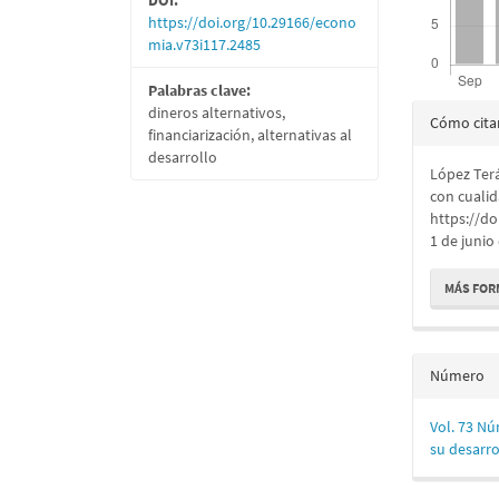
https://doi.org/10.29166/econo
mia.v73i117.2485
Palabras clave:
Detall
dineros alternativos,
Cómo cita
financiarización, alternativas al
del
desarrollo
López Terá
artícu
con cualid
https://do
1 de junio
MÁS FOR
Número
Vol. 73 Nú
su desarro