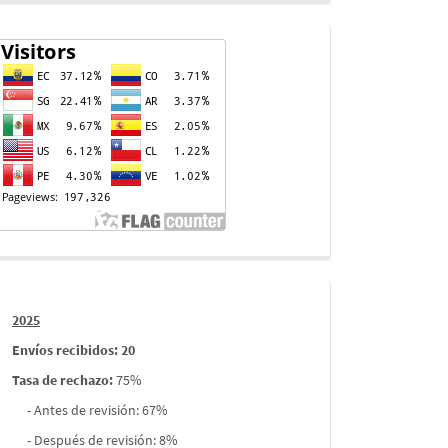
Contador
de
visitas
Informes
2025
envios
Envíos recibidos: 20
Tasa de rechazo
:
75%
- Antes de revisión: 67%
- Después de revisión: 8%