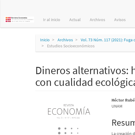
Navegación
principal
Contenido
Ir al inicio
Actual
Archivos
Avisos
principal
Barra
lateral
Inicio
Archivos
Vol. 73 Núm. 117 (2021): Fuga 
Estudios Socioeconómicos
Dineros alternativos:
con cualidad ecológic
Barra
Conte
Héctor Rubé
UNAM
lateral
princi
del
del
Resu
artículo
artícu
La creación d