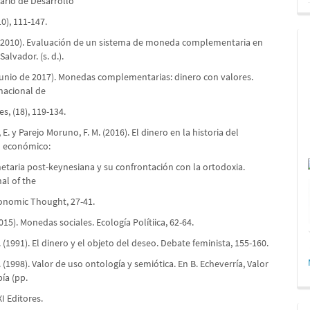
nario de Desarrollo
10), 111-147.
(2010). Evaluación de un sistema de moneda complementaria en
Salvador. (s. d.).
(junio de 2017). Monedas complementarias: dinero con valores.
rnacional de
s, (18), 119-134.
 E. y Parejo Moruno, F. M. (2016). El dinero en la historia del
 económico:
netaria post-keynesiana y su confrontación con la ortodoxia.
al of the
conomic Thought, 27-41.
2015). Monedas sociales. Ecología Polítiica, 62-64.
. (1991). El dinero y el objeto del deseo. Debate feminista, 155-160.
. (1998). Valor de uso ontología y semiótica. En B. Echeverría, Valor
ía (pp.
XI Editores.