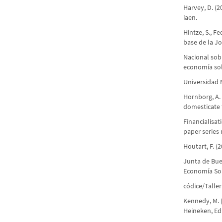
Harvey, D. (2
iaen.
Hintze, S., F
base de la J
Nacional sobr
economía sol
Universidad 
Hornborg, A.
domesticate t
Financialisa
paper series n
Houtart, F. (
Junta de Bue
Economía Sol
códice/Taller 
Kennedy, M. (
Heineken, Ed