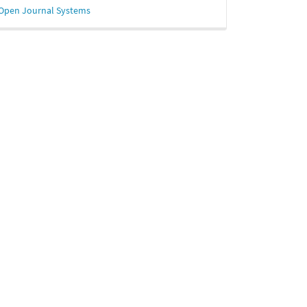
esarrollado
Open Journal Systems
or