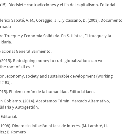
015). Diecisiete contradicciones y el fin del capitalismo. Editorial
ederico Sabaté, A. M., Coraggio, J. L. y Cassano, D. (2003). Documento
ornada
e Trueque y Economía Solidaria. En S. Hintze, El trueque y la
idaria.
Nacional General Sarmiento.
 (2015). Redesigning money to curb globalization: can we
he root of all evil?
tion, economy, society and sustainable development (Working
.º 91).
2015). El bien común de la humanidad. Editorial iaen.
n Gobierno. (2014). Aceptamos Túmin. Mercado Alternativo,
idaria y Autogestión.
Editorial.
1998). Dinero sin inflación ni tasa de interés. (M. Lambré, H.
its.; B. Romero