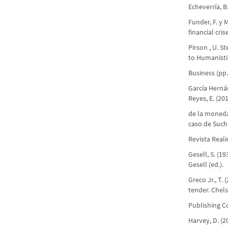
Echeverría, B
Funder, F. y 
financial cris
Pirson , U. S
to Humanisti
Business (pp.
García Hernán
Reyes, E. (20
de la moneda
caso de Such
Revista Reali
Gesell, S. (1
Gesell (ed.).
Greco Jr., T.
tender. Chel
Publishing 
Harvey, D. (2