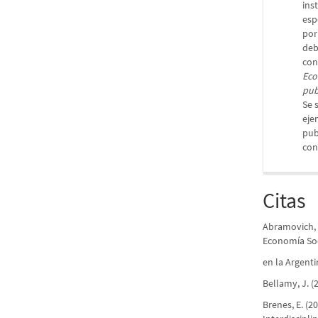
ins
esp
por
deb
con
Eco
pub
Se 
eje
pub
con
Citas
Abramovich, A
Economía Soc
en la Argenti
Bellamy, J. (
Brenes, E. (