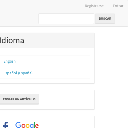
Registrarse
Entrar
BUSCAR
Idioma
English
Español (España)
nviar
ENVIAR UN ARTÍCULO
n
rtículo
Redes