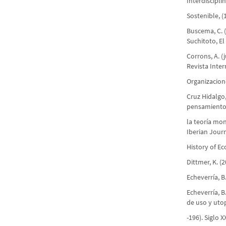
Interdiscipli
Sostenible, (
Buscema, C. 
Suchitoto, El 
Corrons, A. 
Revista Inte
Organizacione
Cruz Hidalgo,
pensamiento
la teoría mo
Iberian Journ
History of E
Dittmer, K. (
Echeverría, B
Echeverría, B
de uso y utop
-196). Siglo X