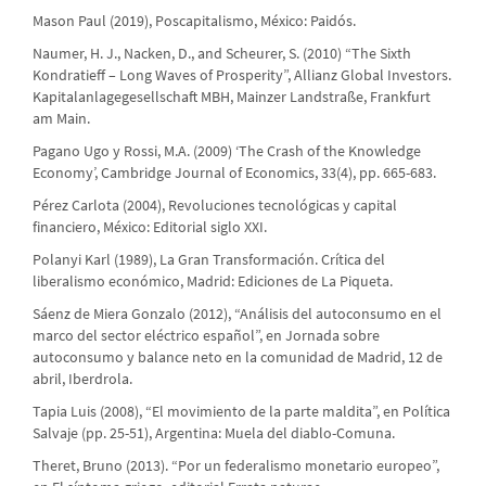
Mason Paul (2019), Poscapitalismo, México: Paidós.
Naumer, H. J., Nacken, D., and Scheurer, S. (2010) “The Sixth
Kondratieff – Long Waves of Prosperity”, Allianz Global Investors.
Kapitalanlagegesellschaft MBH, Mainzer Landstraße, Frankfurt
am Main.
Pagano Ugo y Rossi, M.A. (2009) ‘The Crash of the Knowledge
Economy’, Cambridge Journal of Economics, 33(4), pp. 665-683.
Pérez Carlota (2004), Revoluciones tecnológicas y capital
financiero, México: Editorial siglo XXI.
Polanyi Karl (1989), La Gran Transformación. Crítica del
liberalismo económico, Madrid: Ediciones de La Piqueta.
Sáenz de Miera Gonzalo (2012), “Análisis del autoconsumo en el
marco del sector eléctrico español”, en Jornada sobre
autoconsumo y balance neto en la comunidad de Madrid, 12 de
abril, Iberdrola.
Tapia Luis (2008), “El movimiento de la parte maldita”, en Política
Salvaje (pp. 25-51), Argentina: Muela del diablo-Comuna.
Theret, Bruno (2013). “Por un federalismo monetario europeo”,