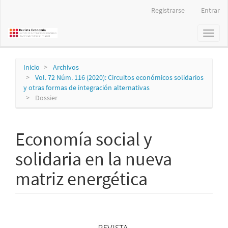
Navegación
Registrarse
Entrar
principal
Contenido
Toggl
principal
naviga
Barra
lateral
Inicio
Archivos
Vol. 72 Núm. 116 (2020): Circuitos económicos solidarios
y otras formas de integración alternativas
Dossier
Economía social y
solidaria en la nueva
matriz energética
Barra