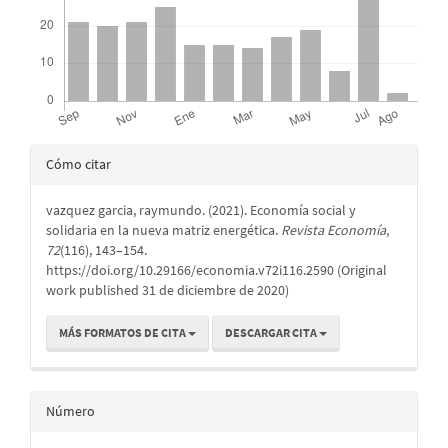
Detalles
Cómo citar
del
vazquez garcia, raymundo. (2021). Economía social y
artículo
solidaria en la nueva matriz energética.
Revista Economía
,
72
(116), 143–154.
https://doi.org/10.29166/economia.v72i116.2590 (Original
work published 31 de diciembre de 2020)
MÁS FORMATOS DE CITA
DESCARGAR CITA
Número