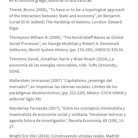
en El síntoma griego, editorial Errata naturae.
Theret, Bruno (2006), “To have or to be: a topological approach
of the interaction between State and economy”, en Benjamin
Coriat Et Al (edited) The Hardship of Nations. London: Edward
Elgar.
Thompson William R. (2009), “The Kondratieff Waves as Global
Social Processes”, en George Modelski y Robert A. Denemark
(editores), World System History (pp. 174-195), UNESCO: EOLSS.
Timmons David, Jonathan Harris y Brian Roach (2014), La
economía de las energías renovables, USA: Tufts University,
GDAE.
Wallerstein Immanuel (2007) “Capitalismo ¿enemigo del
mercado?”, en Impensar las ciencias sociales. Límites de los
paradigmas decimonónicos, (pp. 222-226). México: CIICH-UNAM y
editorial Siglo XXI.
Wanderley Fernanda (2017), “Entre los conceptos minimalista y
maximalista de economía social y solidaria. Tensiones teóricas y
agenda futura de investigación”, Revista Economía, 69 (109), 13-
27.
Wright Eric Olin (2014), Construyendo utopías reales, Madrid: