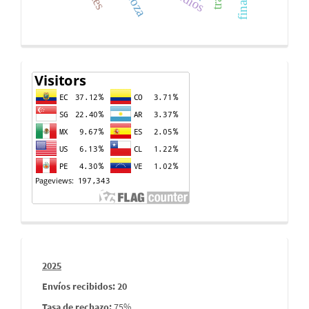
Contador
de
visitas
Informes
2025
envios
Envíos recibidos: 20
Tasa de rechazo
:
75%