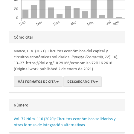
Detalles
Cómo citar
del
Mance, E. A. (2021). Circuitos económicos del capital y
artículo
circuitos económicos solidarios.
Revista Economía
,
72
(116),
13–27. https://doi.org/10.29166/economia.v72i116.2616
(Original work published 2 de enero de 2021)
MÁS FORMATOS DE CITA
DESCARGAR CITA
Número
Vol. 72 Núm. 116 (2020): Circuitos económicos solidarios y
otras formas de integración alternativas