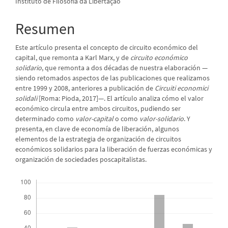
Instituto de Filosofia da Libertação
principal
del
Resumen
artículo
Este artículo presenta el concepto de circuito económico del
capital, que remonta a Karl Marx, y de
circuito económico
solidario
, que remonta a dos décadas de nuestra elaboración —
siendo retomados aspectos de las publicaciones que realizamos
entre 1999 y 2008, anteriores a publicación de
Circuiti economici
solidali
[Roma: Pioda, 2017]—. El artículo analiza cómo el valor
económico circula entre ambos circuitos, pudiendo ser
determinado como
valor-capital
o como
valor-solidario
. Y
presenta, en clave de economía de liberación, algunos
elementos de la estrategia de organización de circuitos
económicos solidarios para la liberación de fuerzas económicas y
organización de sociedades poscapitalistas.
Descargas