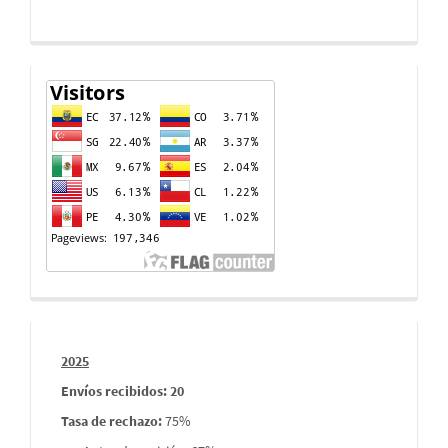
Contador
de
visitas
Informes
2025
envios
Envíos recibidos: 20
Tasa de rechazo
:
75%