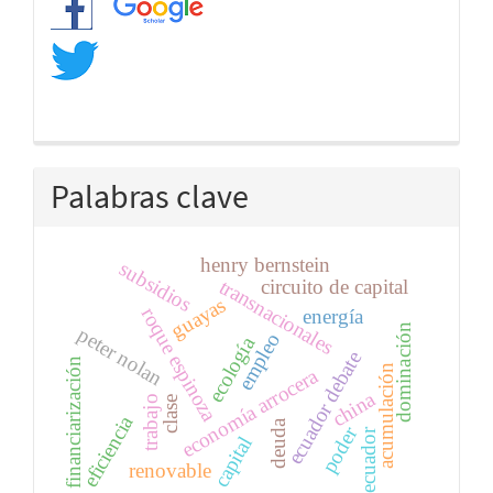
Palabras clave
henry bernstein
subsidios
transnacionales
circuito de capital
guayas
roque espinoza
energía
dominación
peter nolan
empleo
ecología
ecuador debate
financiarización
acumulación
economía arrocera
china
trabajo
clase
eficiencia
deuda
poder
ecuador
capital
renovable