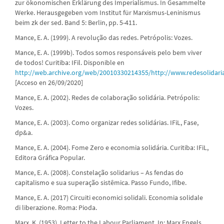
zur ökonomischen Erklärung des Imperialismus. In Gesammelte
Werke. Herausgegeben vom Institut für Marxismus-Leninismus
beim zk der sed. Band 5: Berlin, pp. 5-411.
Mance, E. A. (1999). A revolução das redes. Petrópolis: Vozes.
Mance, E. A. (1999b). Todos somos responsáveis pelo bem viver
de todos! Curitiba: IFil. Disponible en
http://web.archive.org/web/20010330214355/http://www.redesolidari
[Acceso en 26/09/2020]
Mance, E. A. (2002). Redes de colaboração solidária. Petrópolis:
Vozes.
Mance, E. A. (2003). Como organizar redes solidárias. IFiL, Fase,
dp&a.
Mance, E. A. (2004). Fome Zero e economia solidária. Curitiba: IFiL,
Editora Gráfica Popular.
Mance, E. A. (2008). Constelação solidarius – As fendas do
capitalismo e sua superação sistêmica. Passo Fundo, Ifibe.
Mance, E. A. (2017) Circuiti economici solidali. Economia solidale
di liberazione. Roma: Pioda.
Marx, K. (1953). Letter to the Labour Parliament. In: Marx Engels