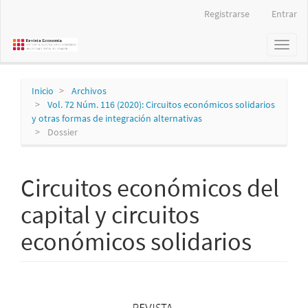
Navegación
Registrarse
Entrar
principal
Contenido
Toggl
principal
naviga
Barra
lateral
Inicio
Archivos
Vol. 72 Núm. 116 (2020): Circuitos económicos solidarios
y otras formas de integración alternativas
Dossier
Circuitos económicos del
capital y circuitos
económicos solidarios
Barra