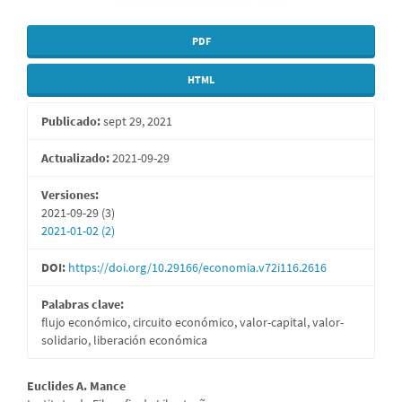
PDF
HTML
Publicado:
sept 29, 2021
Actualizado:
2021-09-29
Versiones:
2021-09-29 (3)
2021-01-02 (2)
DOI:
https://doi.org/10.29166/economia.v72i116.2616
Palabras clave:
flujo económico, circuito económico, valor-capital, valor-
solidario, liberación económica
Contenido
Euclides A. Mance