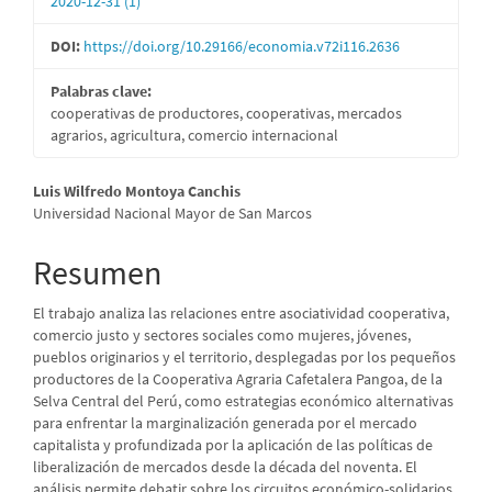
2020-12-31 (1)
DOI:
https://doi.org/10.29166/economia.v72i116.2636
Palabras clave:
cooperativas de productores, cooperativas, mercados
agrarios, agricultura, comercio internacional
Contenido
Luis Wilfredo Montoya Canchis
Universidad Nacional Mayor de San Marcos
principal
del
Resumen
artículo
El trabajo analiza las relaciones entre asociatividad cooperativa,
comercio justo y sectores sociales como mujeres, jóvenes,
pueblos originarios y el territorio, desplegadas por los pequeños
productores de la Cooperativa Agraria Cafetalera Pangoa, de la
Selva Central del Perú, como estrategias económico alternativas
para enfrentar la marginalización generada por el mercado
capitalista y profundizada por la aplicación de las políticas de
liberalización de mercados desde la década del noventa. El
análisis permite debatir sobre los circuitos económico-solidarios,