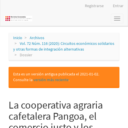
Navegación
Registrarse
Entrar
principal
Contenido
Toggl
principal
naviga
Barra
lateral
Inicio
Archivos
Vol. 72 Núm. 116 (2020): Circuitos económicos solidarios
y otras formas de integración alternativas
Dossier
Esta es un versión antigua publicada el 2021-01-02.
Consulte la
versión más reciente
.
La cooperativa agraria
cafetalera Pangoa, el
comercio justo y los