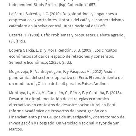
Independent Study Project (isp) Collection 1657.
La Serna Salcedo, J. C. (2010). De golondrinos y enganches a
empresarios exportadores. Historia del café y el cooperativismo
cafetalero en la selva central. Junta Nacional del Café.
Lazarte, J. (1988). Café: Problemas y propuestas. Debate agrario,
(3), (s. d.).
Lopera García, L. D. y Mora Rendón, S. B. (2009). Los circuitos
económicos solidarios: espacio de relaciones y consensos.
Semestre Económico, 12(25), (s. d.).
Mogrovejo, R., Vanhuynegem, P. y Vásquez, M. (2012). Visión
panorámica del sector cooperativo en Perú. El renacimiento de
un modelo. oit, Oficina de la oit para los Países Andinos.
Montoya, L., Alva, M., Carcelén, C., Pérez, E. y Cardeña, E. (2018).
Desarrollo e implementación de estrategias económico
alternativas en contextos de desastre socionatural en Perú.
Informe Académico de Proyectos de Investigación con
Financiamiento para Grupos de Investigación, Vicerrectorado de
Investigación y Posgrado, Universidad Nacional Mayor de San
Marcos.