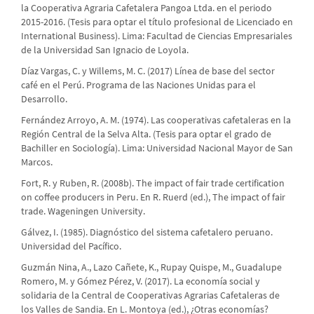
la Cooperativa Agraria Cafetalera Pangoa Ltda. en el periodo
2015-2016. (Tesis para optar el título profesional de Licenciado en
International Business). Lima: Facultad de Ciencias Empresariales
de la Universidad San Ignacio de Loyola.
Díaz Vargas, C. y Willems, M. C. (2017) Línea de base del sector
café en el Perú. Programa de las Naciones Unidas para el
Desarrollo.
Fernández Arroyo, A. M. (1974). Las cooperativas cafetaleras en la
Región Central de la Selva Alta. (Tesis para optar el grado de
Bachiller en Sociología). Lima: Universidad Nacional Mayor de San
Marcos.
Fort, R. y Ruben, R. (2008b). The impact of fair trade certification
on coffee producers in Peru. En R. Ruerd (ed.), The impact of fair
trade. Wageningen University.
Gálvez, I. (1985). Diagnóstico del sistema cafetalero peruano.
Universidad del Pacífico.
Guzmán Nina, A., Lazo Cañete, K., Rupay Quispe, M., Guadalupe
Romero, M. y Gómez Pérez, V. (2017). La economía social y
solidaria de la Central de Cooperativas Agrarias Cafetaleras de
los Valles de Sandia. En L. Montoya (ed.), ¿Otras economías?