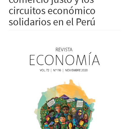
circuitos económico
solidarios en el Perú
Barra
lateral
del
artículo