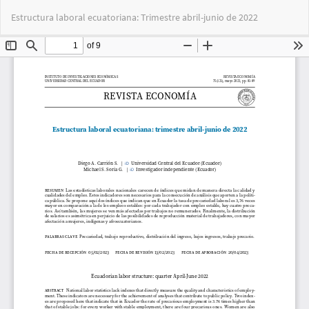
Volver
Des
De
Estructura laboral ecuatoriana: Trimestre abril-junio de 2022
a
PD
los
detalles
del
artículo