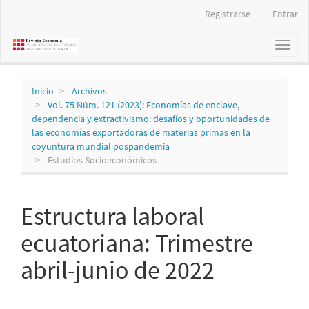
Navegación
Registrarse
Entrar
principal
Contenido
Toggl
principal
naviga
Barra
lateral
Inicio
Archivos
Vol. 75 Núm. 121 (2023): Economías de enclave,
dependencia y extractivismo: desafíos y oportunidades de
las economías exportadoras de materias primas en la
coyuntura mundial pospandemia
Estudios Socioeconómicos
Estructura laboral
ecuatoriana: Trimestre
abril-junio de 2022