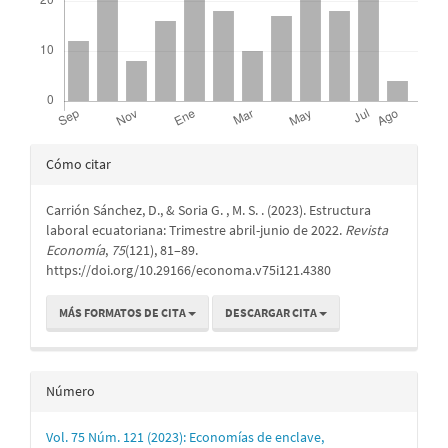
Detalles
Cómo citar
del
Carrión Sánchez, D., & Soria G. , M. S. . (2023). Estructura
artículo
laboral ecuatoriana: Trimestre abril-junio de 2022.
Revista
Economía
,
75
(121), 81–89.
https://doi.org/10.29166/economa.v75i121.4380
MÁS FORMATOS DE CITA
DESCARGAR CITA
Número
Vol. 75 Núm. 121 (2023): Economías de enclave,