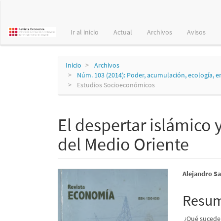
Navegación
principal
Contenido
Ir al inicio
Actual
Archivos
Avisos
principal
Barra
lateral
Inicio
Archivos
Núm. 103 (2014): Poder, acumulación, ecología, e
Estudios Socioeconómicos
El despertar islámico 
del Medio Oriente
Barra
Conte
Alejandro Sa
lateral
princi
Resu
del
del
¿Qué sucede e