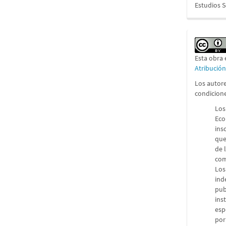
Estudios 
Esta obra 
Atribució
Los autore
condicion
Los
Eco
ins
que
de 
com
Los
ind
pub
ins
esp
por