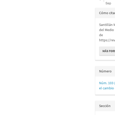
Detall
Cómo cita
del
Santillán 
artícu
del Medio 
de
https://re
MÁS FOR
Número
Núm. 103 (
el cambio 
Sección