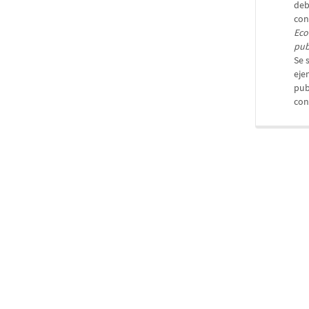
deb
con
Eco
pub
Se 
eje
pub
con