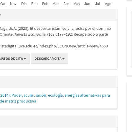
es
r
Magaldi, A. (2023). El despertar islámico y la lucha por el dominio
lo
Oriente.
Revista Economía
, (103), 177–192. Recuperado a partir
vistadigital.uce.edu.ec/index.php/ECONOMIA/article/view/4668
MATOS DE CITA
DESCARGAR CITA
2014): Poder, acumulación, ecología, energías alternativas para
de matriz productiva