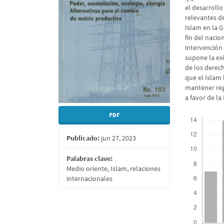
artículo
artícu
el desarrollo
relevantes d
Islam en la G
fin del nacion
intervención
supone la exi
de los derec
que el Islam
mantener reg
a favor de l
Descargas
PDF
Publicado:
jun 27, 2023
Palabras clave:
Medio oriente, Islam, relaciones
internacionales