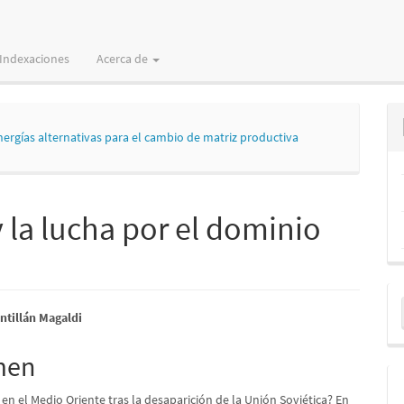
Indexaciones
Acerca de
nergías alternativas para el cambio de matriz productiva
y la lucha por el dominio
E
nido
ntillán Magaldi
u
pal
a
men
n el Medio Oriente tras la desaparición de la Unión Soviética? En