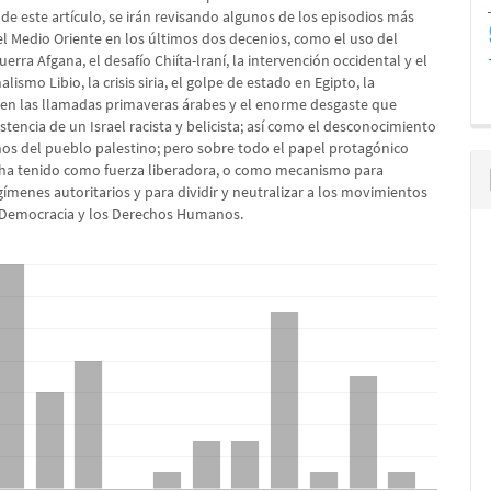
lo
 de este artículo, se irán revisando algunos de los episodios más
el Medio Oriente en los últimos dos decenios, como el uso del
uerra Afgana, el desafío Chiíta-lraní, la intervención occidental y el
alismo Libio, la crisis siria, el golpe de estado en Egipto, la
 en las llamadas primaveras árabes y el enorme desgaste que
stencia de un Israel racista y belicista; así como el desconocimiento
hos del pueblo palestino; pero sobre todo el papel protagónico
 ha tenido como fuerza liberadora, o como mecanismo para
ímenes autoritarios y para dividir y neutralizar a los movimientos
a Democracia y los Derechos Humanos.