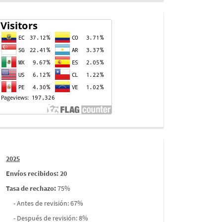
Contador
de
visitas
Informes
2025
envios
Envíos recibidos: 20
Tasa de rechazo
:
75%
- Antes de revisión: 67%
- Después de revisión: 8%