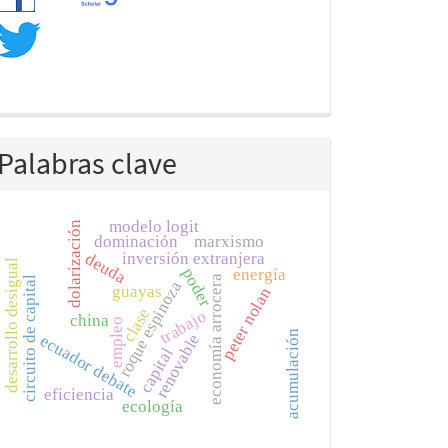
Palabras clave
modelo logit
dolarización
dominación
marxismo
inversión extranjera
deuda
desarrollo desigual
energía
poder
economía arrocera
circuito de capital
roque espinoza
guayas
peter nolan
clase
trabajo
china
empleo
acumulación
renovable
ecuador debate
capital
eficiencia
ecología