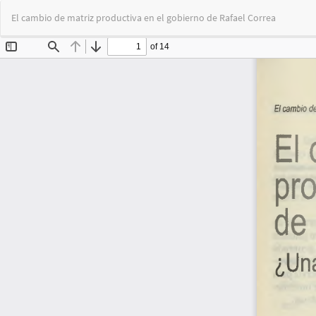
Volver
El cambio de matriz productiva en el gobierno de Rafael Correa
a
los
detalles
del
artículo