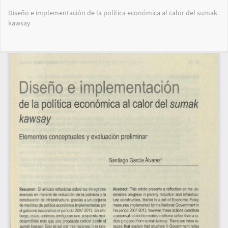
Volver
Diseño e implementación de la política económica al calor del sumak
a
kawsay
los
detalles
del
Des
De
artículo
PD