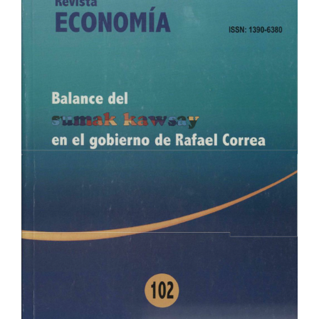
lateral
del
artículo