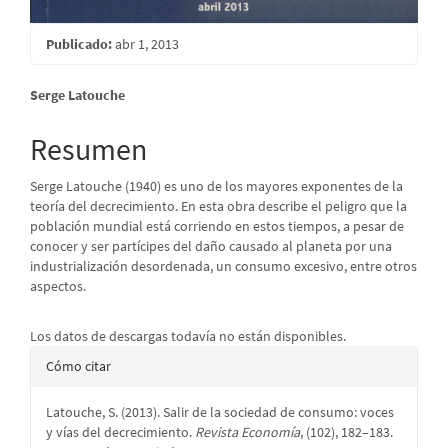
Publicado:
abr 1, 2013
Contenido
Serge Latouche
principal
Resumen
del
Serge Latouche (1940) es uno de los mayores exponentes de la
artículo
teoría del decrecimiento. En esta obra describe el peligro que la
población mundial está corriendo en estos tiempos, a pesar de
conocer y ser partícipes del daño causado al planeta por una
industrialización desordenada, un consumo excesivo, entre otros
aspectos.
Descargas
Los datos de descargas todavía no están disponibles.
Detalles
Cómo citar
del
Latouche, S. (2013). Salir de la sociedad de consumo: voces
artículo
y vías del decrecimiento.
Revista Economía
, (102), 182–183.