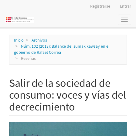
Navegación
Registrarse
Entrar
principal
Contenido
Toggl
principal
naviga
Barra
lateral
Inicio
Archivos
Núm. 102 (2013): Balance del sumak kawsay en el
gobierno de Rafael Correa
Reseñas
Salir de la sociedad de
consumo: voces y vías del
decrecimiento
Barra