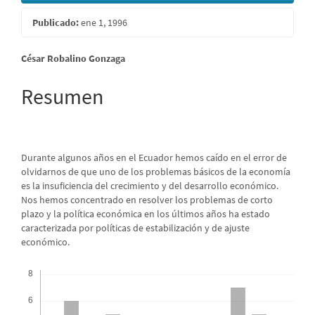
Publicado:
ene 1, 1996
Contenido
César Robalino Gonzaga
principal
Resumen
del
artículo
Durante algunos años en el Ecuador hemos caído en el error de
olvidarnos de que uno de los problemas básicos de la economía
es la insuficiencia del crecimiento y del desarrollo económico.
Nos hemos concentrado en resolver los problemas de corto
plazo y la política económica en los últimos años ha estado
caracterizada por políticas de estabilización y de ajuste
económico.
Descargas