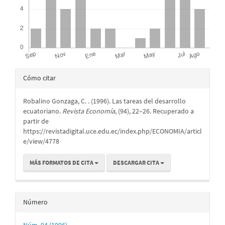
Detalles
Cómo citar
del
Robalino Gonzaga, C. . (1996). Las tareas del desarrollo
artículo
ecuatoriano.
Revista Economía
, (94), 22–26. Recuperado a
partir de
https://revistadigital.uce.edu.ec/index.php/ECONOMIA/articl
e/view/4778
MÁS FORMATOS DE CITA
DESCARGAR CITA
Número
Núm. 94 (1996)