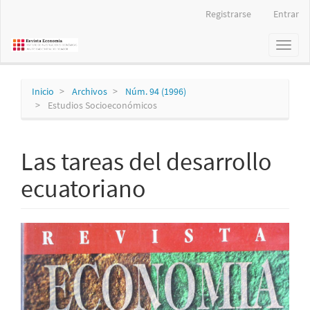
Navegación
Registrarse
Entrar
principal
Contenido
Toggl
principal
naviga
Barra
lateral
Inicio
Archivos
Núm. 94 (1996)
Estudios Socioeconómicos
Las tareas del desarrollo
ecuatoriano
Barra
lateral
del
artículo