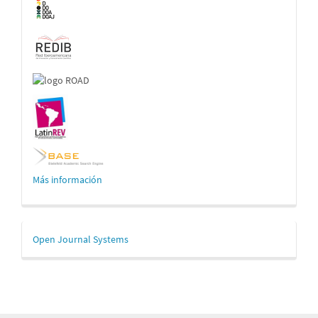
Más información
Desarrollado
Open Journal Systems
por