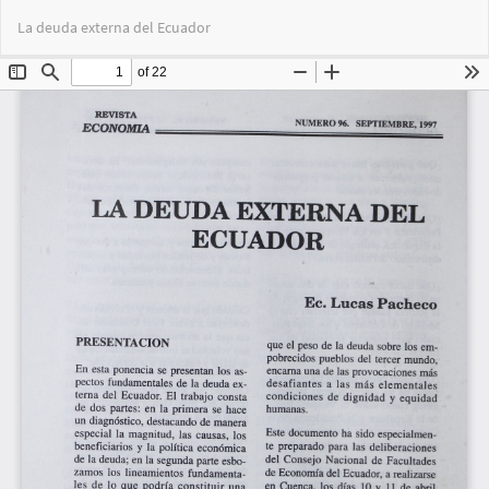
Volver
Des
De
La deuda externa del Ecuador
a
PD
los
detalles
del
artículo