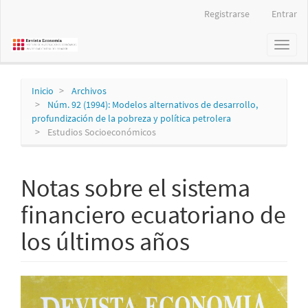
Navegación
Registrarse
Entrar
principal
Contenido
Toggl
principal
naviga
Barra
lateral
Inicio
Archivos
Núm. 92 (1994): Modelos alternativos de desarrollo,
profundización de la pobreza y política petrolera
Estudios Socioeconómicos
Notas sobre el sistema
financiero ecuatoriano de
los últimos años
Barra