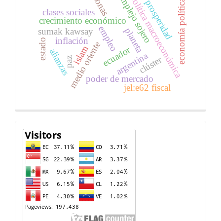
personas
complejo sojero
política macroeconómica
economía política
prosperidad
clases sociales
crecimiento económico
empleo
planeta
sumak kawsay
inflación
estado
medio oriente
islam
ecuador
alianzas
argentina
clúster
paz
poder de mercado
jel:e62 fiscal
Contador
de
visitas