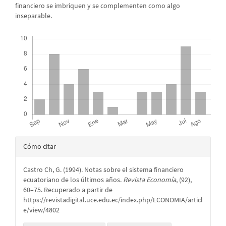
financiero se imbriquen y se complementen como algo
inseparable.
Descargas
Detalles
Cómo citar
del
Castro Ch, G. (1994). Notas sobre el sistema financiero
artículo
ecuatoriano de los últimos años.
Revista Economía
, (92),
60–75. Recuperado a partir de
https://revistadigital.uce.edu.ec/index.php/ECONOMIA/articl
e/view/4802