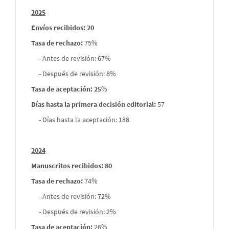
Informes
2025
envios
Envíos recibidos: 20
Tasa de rechazo
:
75%
- Antes de revisión: 67%
- Después de revisión: 8%
Tasa de aceptación: 25
%
Días hasta la primera decisión editorial:
57
- Días hasta la aceptación: 188
2024
Manuscritos recibidos: 80
Tasa de rechazo
:
74%
- Antes de revisión: 72%
- Después de revisión: 2%
Tasa de aceptación:
26%