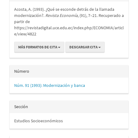
del
Acosta, A. (1993). ¿Qué se esconde detrás de la llamada
artículo
modernización?.
Revista Economía
, (91), 7–21. Recuperado a
partir de
https://revistadigital.uce.edu.ec/index.php/ECONOMIA/articl
e/view/4822
MÁS FORMATOS DE CITA
DESCARGAR CITA
Número
Núm. 91 (1993): Modernización y banca
Sección
Estudios Socioeconómicos