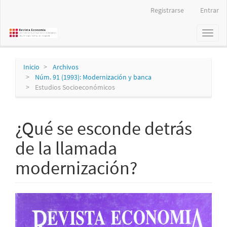
Navegación
Registrarse
Entrar
principal
Contenido
Toggl
principal
naviga
Barra
lateral
Inicio
Archivos
Núm. 91 (1993): Modernización y banca
Estudios Socioeconómicos
¿Qué se esconde detrás
de la llamada
modernización?
Barra
lateral