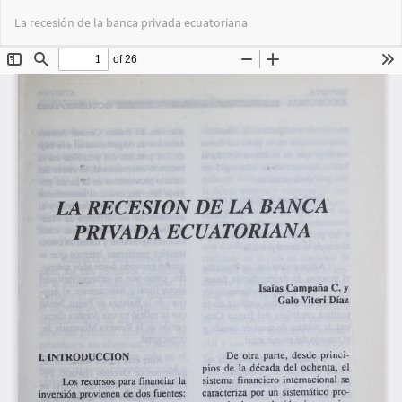
Volver
Des
De
La recesión de la banca privada ecuatoriana
a
PD
los
detalles
del
artículo